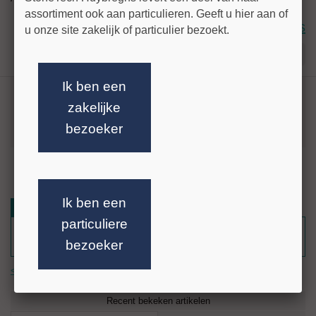
assortiment ook aan particulieren. Geeft u hier aan of
Login voor prijs
u onze site zakelijk of particulier bezoekt.
Stel uw vraag!
Ik ben een
Vingerfrees "speed master" diameter Ø20
zakelijke
mm, h=35 mm. Aansluiting 1/2" gas, Grijs
bezoeker
RPM: 7.000 - Speed 1,5 m/min
meer info »
Ik ben een
Reviews
particuliere
Nog geen reacties.
Schrijf als eerste een reactie.
bezoeker
<< terug
Recent bekeken artikelen