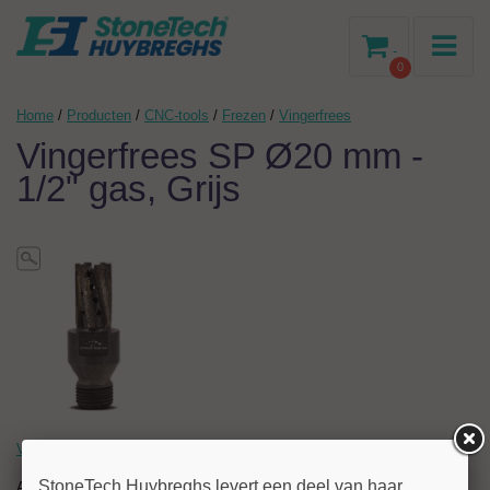
-
0
Home
/
Producten
/
CNC-tools
/
Frezen
/
Vingerfrees
Vingerfrees SP Ø20 mm -
1/2" gas, Grijs
Vingerfrees SP Ø20 mm - 1/2" gas, Grijs
StoneTech Huybreghs levert een deel van haar
Artikelnr:
031357