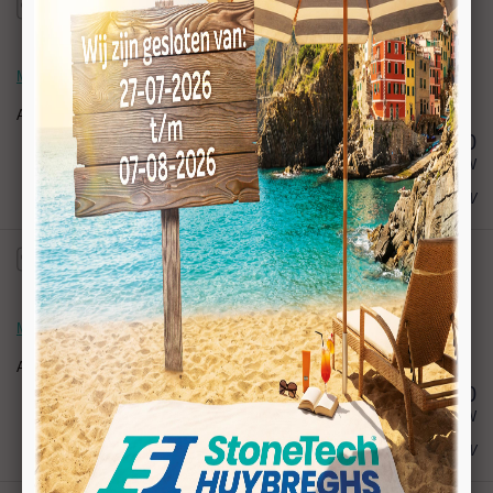
Model V30 R=15 mm. Positie 2
Artikelnr:
036998
578,00
excl BTW
€ 699,38
incl BTW
Model V30 R=15 mm. Positie 3
Artikelnr:
036999
578,00
excl BTW
€ 699,38
incl BTW