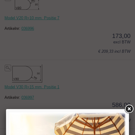
Model V20 R=10 mm. Positie 7
Artikelnr:
036996
173,00
excl BTW
€ 209,33
incl BTW
Model V30 R=15 mm. Positie 1
Artikelnr:
036997
586,00
excl BTW
€ 709,06
incl BTW