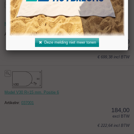
Model V30 R=15 mm. Positie 4
Artikelnr:
037000
578,00
Deze melding niet meer tonen
excl BTW
€ 699,38
incl BTW
Model V30 R=15 mm. Positie 6
Artikelnr:
037001
184,00
excl BTW
€ 222,64
incl BTW