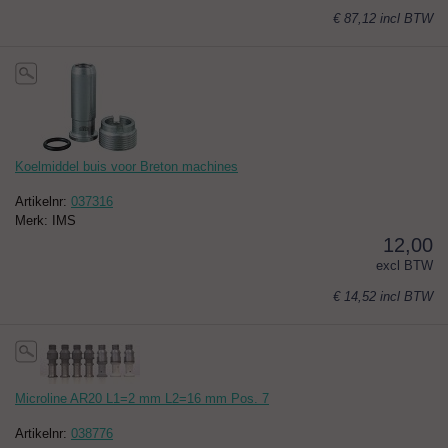
€ 87,12
incl BTW
Koelmiddel buis voor Breton machines
Artikelnr:
037316
Merk: IMS
12,00
excl BTW
€ 14,52
incl BTW
Microline AR20 L1=2 mm L2=16 mm Pos. 7
Artikelnr:
038776