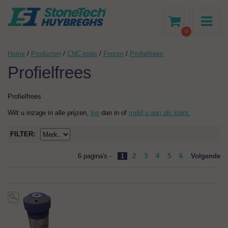
-
0
Home
/
Producten
/
CNC-tools
/
Frezen
/
Profielfrees
Profielfrees
Profielfrees
Wilt u inzage in alle prijzen,
log
dan in of
meld u aan als klant.
FILTER:
6 pagina's -
1
2
3
4
5
6
Volgende