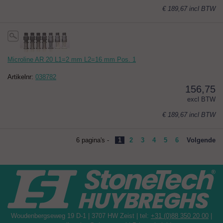
€ 189,67
incl BTW
Microline AR 20 L1=2 mm L2=16 mm Pos. 1
Artikelnr:
038782
156,75
excl BTW
€ 189,67
incl BTW
6 pagina's -
1
2
3
4
5
6
Volgende
Woudenbergseweg 19 D-1 | 3707 HW Zeist | tel:
+31 (0)88 350 20 00
|