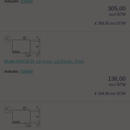
Artikelnr:
036988
305,00
excl BTW
€ 369,05
incl BTW
Model AR30 Ø 20, L1=3 mm. L2=24 mm. Pos6
Artikelnr:
036989
136,00
excl BTW
€ 164,56
incl BTW