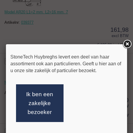
Model AR20 L1=2 mm. L2=16 mm. 7
Artikelnr:
039377
161,98
excl BTW
€ 195,99
incl BTW
StoneTech Huybreghs levert een deel van haar
assortiment ook aan particulieren. Geeft u hier aan of
u onze site zakelijk of particulier bezoekt.
Model AR12 L1=1.75 mm. L2=8.5 mm. 1
Artikelnr:
039385
Ik ben een
459,80
zakelijke
excl BTW
bezoeker
€ 556,36
incl BTW