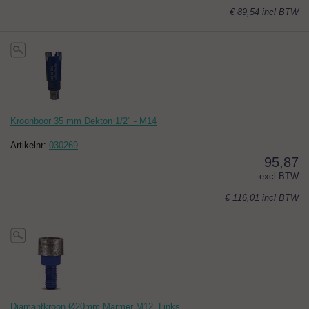
€ 89,54
incl BTW
Kroonboor 35 mm Dekton 1/2" - M14
Artikelnr:
030269
95,87
excl BTW
€ 116,01
incl BTW
Diamantkroon Ø20mm Marmer M12, Links