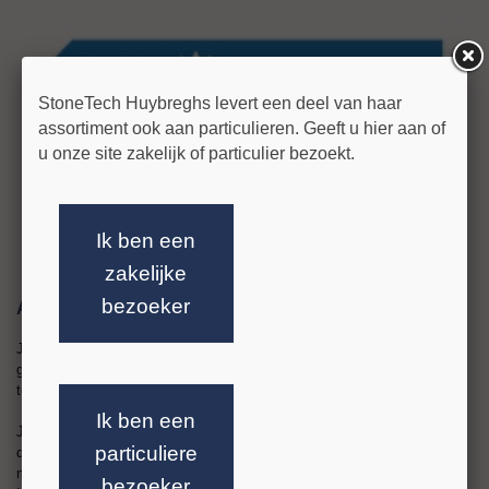
StoneTech Huybreghs levert een deel van haar
assortiment ook aan particulieren. Geeft u hier aan of
u onze site zakelijk of particulier bezoekt.
Ik ben een
zakelijke
bezoeker
Alpe d'Huzes
John Pennings van Natuursteenbedrijf Pennings
gaat op 2 juni 2016 de uitdaging aan om 4 keer de Alpe d'Huzes te voet
te bedwingen. Het motto is "Opgeven is geen optie".
Ik ben een
John gaat deze sportieve uitdaging aan om een steentje (steen) bij te
particuliere
dragen aan het zoveel mogelijk geld bij elkaar te verzamelen en zo
meer kankeronderzoek te kunnen ondersteunen en mogelijk maken.
bezoeker