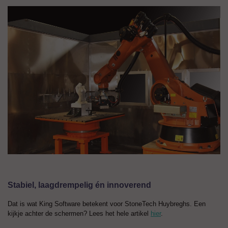
Stabiel, laagdrempelig én innoverend
Dat is wat King Software betekent voor StoneTech Huybreghs. Een
kijkje achter de schermen? Lees het hele artikel
hier
.