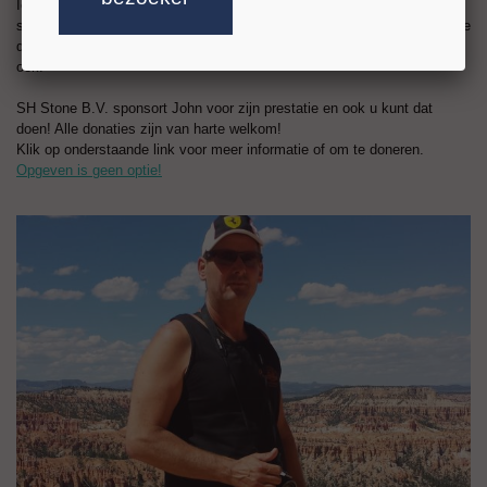
Iedereen kent helaas wel iemand in zijn of haar omgeving die deze
slopende ziekte heeft of heeft gehad. Een motto van de organisatie Alpe
d'Huzes is dan ook "Niemand meer dood aan kanker. Dat wil jij toch
ook!"
SH Stone B.V. sponsort John voor zijn prestatie en ook u kunt dat
doen! Alle donaties zijn van harte welkom!
Klik op onderstaande link voor meer informatie of om te doneren.
Opgeven is geen optie!