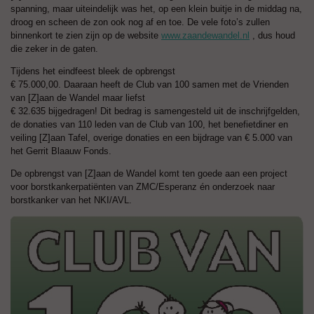
spanning, maar uiteindelijk was het, op een klein buitje in de middag na,
droog en scheen de zon ook nog af en toe. De vele foto’s zullen
binnenkort te zien zijn op de website
www.zaandewandel.nl
, dus houd
die zeker in de gaten.
Tijdens het eindfeest bleek de opbrengst
€ 75.000,00. Daaraan heeft de Club van 100 samen met de Vrienden
van [Z]aan de Wandel maar liefst
€ 32.635 bijgedragen! Dit bedrag is samengesteld uit de inschrijfgelden,
de donaties van 110 leden van de Club van 100, het benefietdiner en
veiling [Z]aan Tafel, overige donaties en een bijdrage van € 5.000 van
het Gerrit Blaauw Fonds.
De opbrengst van [Z]aan de Wandel komt ten goede aan een project
voor borstkankerpatiënten van ZMC/Esperanz én onderzoek naar
borstkanker van het NKI/AVL.