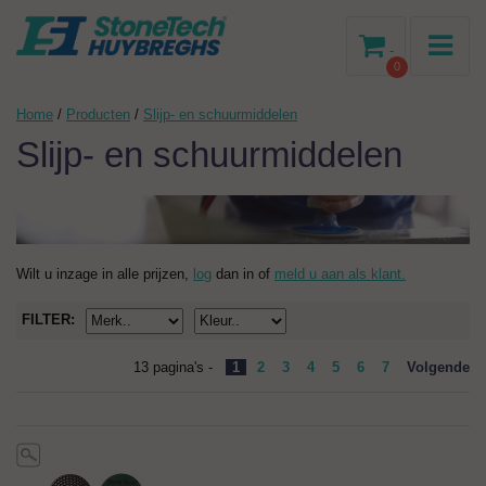
-
0
Home
/
Producten
/
Slijp- en schuurmiddelen
Slijp- en schuurmiddelen
Wilt u inzage in alle prijzen,
log
dan in of
meld u aan als klant.
FILTER:
13 pagina's -
1
2
3
4
5
6
7
Volgende