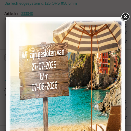
DiaTech edgesystem d.125 QRS #50 5mm
Artikelnr:
033040
Merk: StoneTech
46,29
excl BTW
€ 56,01
incl BTW
DiaTech edgesystem d.125 QRS #100 5 mm
Artikelnr:
033041
Merk: StoneTech
46,29
excl BTW
€ 56,01
incl BTW