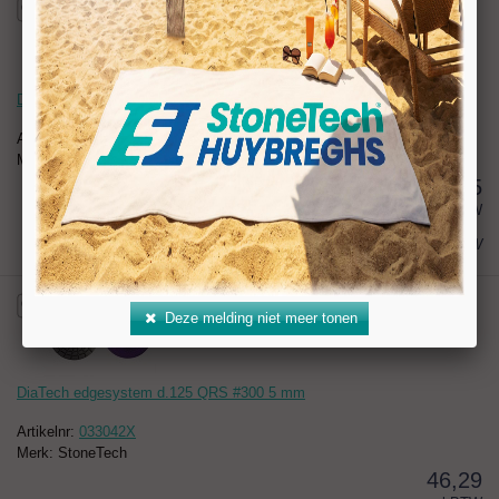
DiaTech edgesystem d.125 QRS #200 5 mm
Artikelnr:
033042
Merk: StoneTech
45,35
excl BTW
€ 54,87
incl BTW
Deze melding niet meer tonen
DiaTech edgesystem d.125 QRS #300 5 mm
Artikelnr:
033042X
Merk: StoneTech
46,29