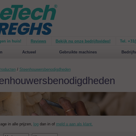
gen in huis!
Reviews
Bekijk nu onze bedrijfsvideo!
Tel. +31
ie van de
Mirage 1500
Nieuw op de website:
selecteer nu op merken!
n
Actueel
Gebruikte machines
Bedrijfs
roducten
/
Steenhouwersbenodigdheden
enhouwersbenodigdheden
zage in alle prijzen,
log
dan in of
meld u aan als klant.