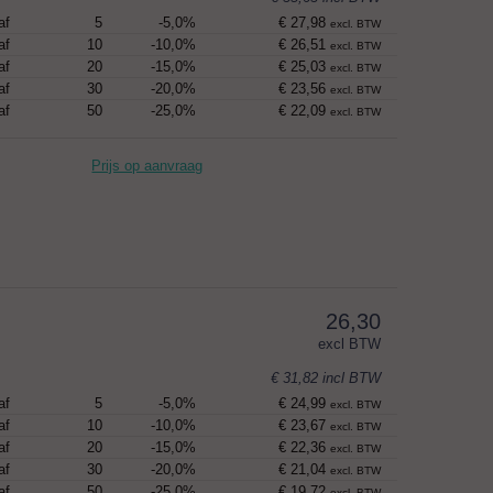
af
5
-5,0%
€ 27,98
excl. BTW
af
10
-10,0%
€ 26,51
excl. BTW
af
20
-15,0%
€ 25,03
excl. BTW
af
30
-20,0%
€ 23,56
excl. BTW
af
50
-25,0%
€ 22,09
excl. BTW
Prijs op aanvraag
26,30
excl BTW
€ 31,82
incl BTW
af
5
-5,0%
€ 24,99
excl. BTW
af
10
-10,0%
€ 23,67
excl. BTW
af
20
-15,0%
€ 22,36
excl. BTW
af
30
-20,0%
€ 21,04
excl. BTW
af
50
-25,0%
€ 19,72
excl. BTW