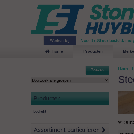
Werken bij
Vóór 17:00 uur besteld, mor
Maak
vrijblijvend een afspraak
voor een demonstrat
home
Producten
Merke
Home
/
P
Zoeken
Ste
Producten
bedrukt
Wilt u in
Assortiment particulieren