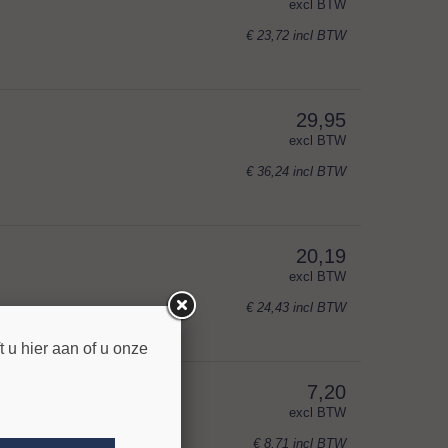
excl BTW
€ 23,72
incl BTW
29,95
excl BTW
€ 36,24
incl BTW
20,19
excl BTW
€ 24,43
incl BTW
 u hier aan of u onze
7,20
excl BTW
€ 8,71
incl BTW