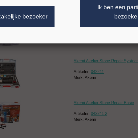
UFI code: E9T6-S0E1-3007-RSJW
Ik ben een part
zakelijke bezoeker
bezoeke
Ceramic smart repair set
Artikelnr:
042230
Merk: Akemi
Akemi Akelux Stone Repair Systee
Artikelnr:
042241
Merk: Akemi
Akemi Akelux Stone Repair Basic
Artikelnr:
042241-2
Merk: Akemi