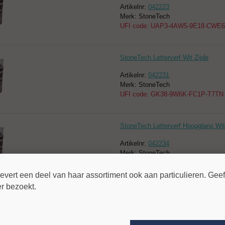
Artikelnr:
042223
Merk: StoneTech
UFI code: UAP3-4AW5-9E18-CWE6
StoneTech Letterverf Wit Zijde
Artikelnr:
042231
Merk: StoneTech
UFI code: GK38-9W6K-FC1P-T7TN
StoneTech Letterverf Hoogglans Wit
Artikelnr:
042234
Merk: StoneTech
UFI code: 75Q3-6AT4-CE17-YA7U
ert een deel van haar assortiment ook aan particulieren. Geeft
ier bezoekt.
Letterverf Verdunner 100ml Akemi
Artikelnr:
042139
Merk: Akemi