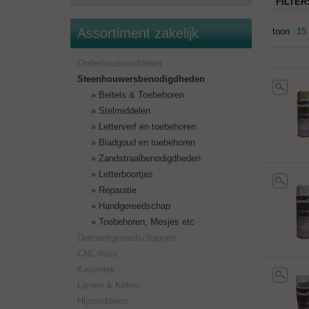
FILTER
Assortiment zakelijk
toon
15
Onderhoudsmiddelen
Steenhouwersbenodigdheden
Beitels & Toebehoren
Stelmiddelen
Letterverf en toebehoren
Bladgoud en toebehoren
Zandstraalbenodigdheden
Letterboortjes
Reparatie
Handgereedschap
Toebehoren, Mesjes etc
Diamantgereedschappen
CNC-tools
Keramiek
Lijmen & Kitten
Hijsmiddelen