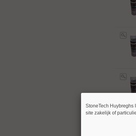
StoneTech Huybreghs lev
site zakelijk of particul