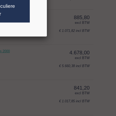
iculiere
r
885,80
excl BTW
€ 1.071,82
incl BTW
m 2000
4.678,00
excl BTW
€ 5.660,38
incl BTW
841,20
excl BTW
€ 1.017,85
incl BTW