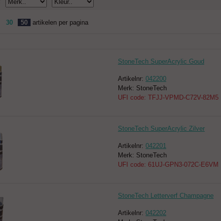
:
30
50
artikelen per pagina
StoneTech SuperAcrylic Goud
Artikelnr:
042200
Merk: StoneTech
UFI code: TFJJ-VPMD-C72V-82M5
StoneTech SuperAcrylic Zilver
Artikelnr:
042201
Merk: StoneTech
UFI code: 61UJ-GPN3-072C-E6VM
StoneTech Letterverf Champagne
Artikelnr:
042202