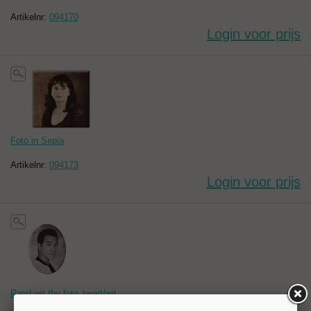
Artikelnr:
094170
Login voor prijs
Foto in Sepia
Artikelnr:
094173
Login voor prijs
Rand wit tbv foto zwart/wit