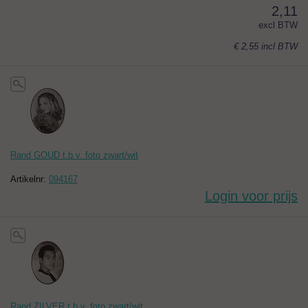
2,11
excl BTW
€ 2,55
incl BTW
Rand GOUD t.b.v. foto zwart/wit
Artikelnr:
094167
Login voor prijs
Rand ZILVER t.b.v. foto zwart/wit