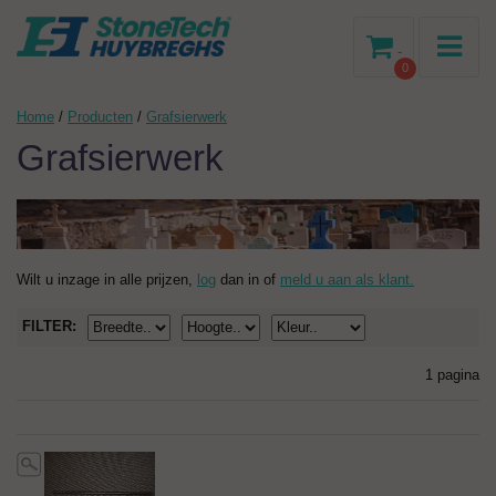
-
0
Home
/
Producten
/
Grafsierwerk
Grafsierwerk
Wilt u inzage in alle prijzen,
log
dan in of
meld u aan als klant.
FILTER:
1 pagina