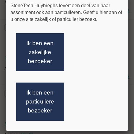
Artikelnr:
094195
StoneTech Huybreghs levert een deel van haar
Login voor prijs
assortiment ook aan particulieren. Geeft u hier aan of
u onze site zakelijk of particulier bezoekt.
Ik ben een
zakelijke
Rand wit tbv foto kleur
bezoeker
Artikelnr:
094196
Login voor prijs
Ik ben een
particuliere
bezoeker
Bies t.b.v. foto