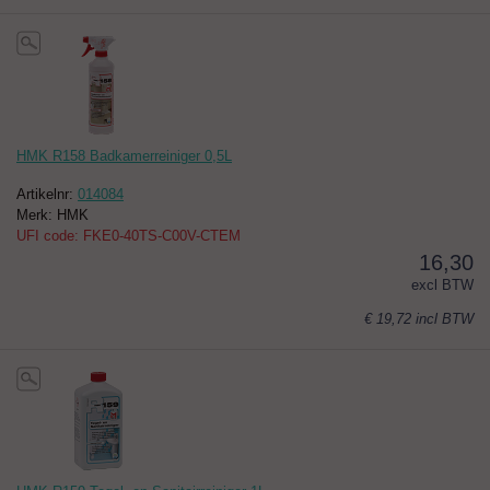
HMK R158 Badkamerreiniger 0,5L
Artikelnr:
014084
Merk: HMK
UFI code: FKE0-40TS-C00V-CTEM
16,30
excl BTW
€ 19,72
incl BTW