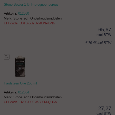
Stone Sealer 1 ltr Impregneer poreus
Artikelnr:
012360
Merk: StoneTech Onderhoudsmiddelen
UFI code: D8T0-S02U-S00N-45NN
65,67
excl BTW
€ 79,46
incl BTW
Hardsteen Olie 250 ml
Artikelnr:
012364
Merk: StoneTech Onderhoudsmiddelen
UFI code: U200-U0CW-600M-QU6A
27,27
excl BTW