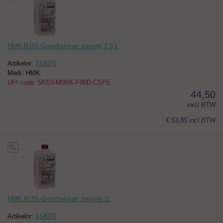
HMK R155 Grondreiniger zuurvrij 2,5 L
Artikelnr:
014076
Merk: HMK
UFI code: 5AE0-M0RK-F00D-CSPE
44,50
excl BTW
€ 53,85
incl BTW
HMK R155 Grondreiniger zuurvrij 1L
Artikelnr:
014077