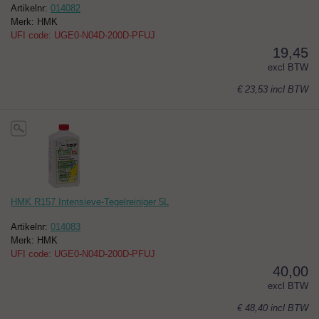
Artikelnr:
014082
Merk: HMK
UFI code: UGE0-N04D-200D-PFUJ
19,45
excl BTW
€ 23,53
incl BTW
HMK R157 Intensieve-Tegelreiniger 5L
Artikelnr:
014083
Merk: HMK
UFI code: UGE0-N04D-200D-PFUJ
40,00
excl BTW
€ 48,40
incl BTW