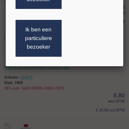
24,75
excl BTW
€ 29,95
incl BTW
Ik ben een
particuliere
bezoeker
HMK R155 Grondreiniger zuurvrij 0,25L
Artikelnr:
014075
Merk: HMK
UFI code: 5AE0-M0RK-F00D-CSPE
8,80
excl BTW
€ 10,65
incl BTW