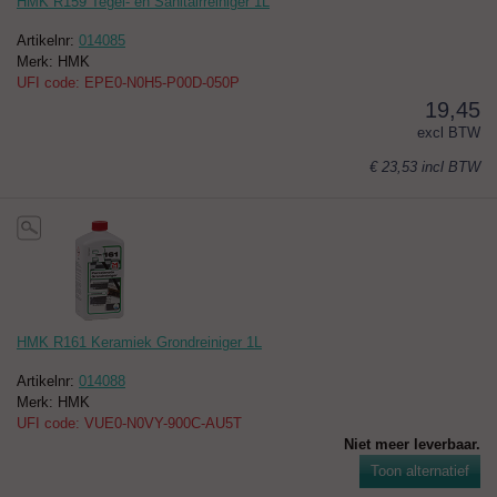
HMK R159 Tegel- en Sanitairreiniger 1L
Artikelnr:
014085
Merk: HMK
UFI code: EPE0-N0H5-P00D-050P
19,45
excl BTW
€ 23,53
incl BTW
HMK R161 Keramiek Grondreiniger 1L
Artikelnr:
014088
Merk: HMK
UFI code: VUE0-N0VY-900C-AU5T
Niet meer leverbaar.
Toon alternatief