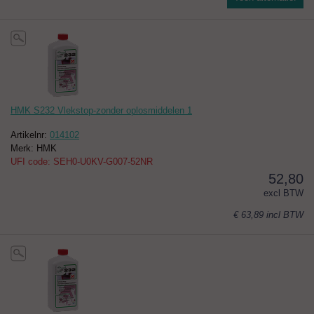
HMK S232 Vlekstop-zonder oplosmiddelen 1
Artikelnr:
014102
Merk: HMK
UFI code: SEH0-U0KV-G007-52NR
52,80
excl BTW
€ 63,89
incl BTW