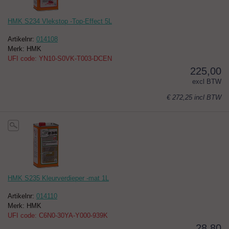
HMK S234 Vlekstop -Top-Effect 5L
Artikelnr:
014108
Merk: HMK
UFI code: YN10-S0VK-T003-DCEN
225,00
excl BTW
€ 272,25
incl BTW
HMK S235 Kleurverdieper -mat 1L
Artikelnr:
014110
Merk: HMK
UFI code: C6N0-30YA-Y000-939K
28,80