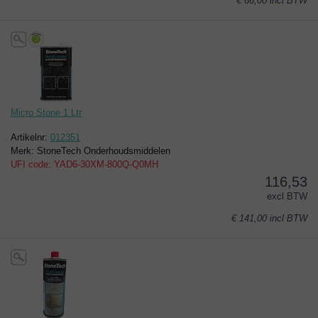
€ 66,00
incl BTW
Micro Stone 1 Ltr
Artikelnr:
012351
Merk: StoneTech Onderhoudsmiddelen
UFI code: YAD6-30XM-800Q-Q0MH
116,53
excl BTW
€ 141,00
incl BTW