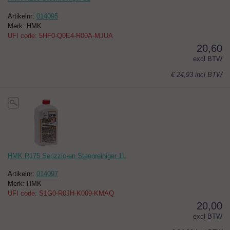
Artikelnr:
014095
Merk: HMK
UFI code: 5HF0-Q0E4-R00A-MJUA
20,60
excl BTW
€ 24,93
incl BTW
HMK R175 Serizzio-en Steenreiniger 1L
Artikelnr:
014097
Merk: HMK
UFI code: S1G0-R0JH-K009-KMAQ
20,00
excl BTW