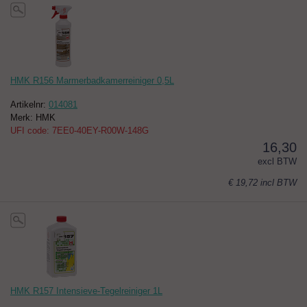
HMK R156 Marmerbadkamerreiniger 0,5L
Artikelnr:
014081
Merk: HMK
UFI code: 7EE0-40EY-R00W-148G
16,30
excl BTW
€ 19,72
incl BTW
HMK R157 Intensieve-Tegelreiniger 1L