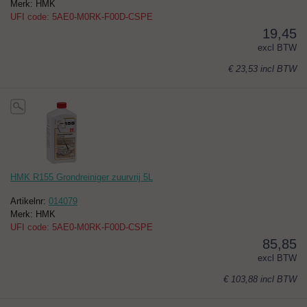
Merk: HMK
UFI code: 5AE0-M0RK-F00D-CSPE
19,45
excl BTW
€ 23,53
incl BTW
HMK R155 Grondreiniger zuurvrij 5L
Artikelnr:
014079
Merk: HMK
UFI code: 5AE0-M0RK-F00D-CSPE
85,85
excl BTW
€ 103,88
incl BTW