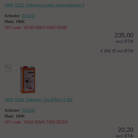
HMK S232 Vlekstop-zonder oplosmiddelen 5
Artikelnr:
014103
Merk: HMK
UFI code: SEH0-U0KV-G007-52NR
235,00
excl BTW
€ 284,35
incl BTW
HMK S234 Vlekstop -Top-Effect 0,25L
Artikelnr:
014105
Merk: HMK
UFI code: YN10-S0VK-T003-DCEN
20,20
excl BTW