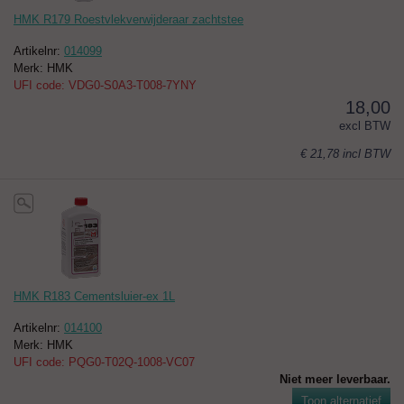
HMK R179 Roestvlekverwijderaar zachtstee
Artikelnr:
014099
Merk: HMK
UFI code: VDG0-S0A3-T008-7YNY
18,00
excl BTW
€ 21,78
incl BTW
HMK R183 Cementsluier-ex 1L
Artikelnr:
014100
Merk: HMK
UFI code: PQG0-T02Q-1008-VC07
Niet meer leverbaar.
Toon alternatief