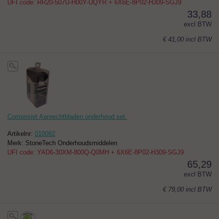
UFI code: RR20-507U-H00Y-UQYR + 6X6E-8P02-H309-SGJ9
33,88
excl BTW
€ 41,00
incl BTW
Composiet Aanrechtbladen onderhoud set.
Artikelnr:
010082
Merk: StoneTech Onderhoudsmiddelen
UFI code: YAD6-30XM-800Q-Q0MH + 6X6E-8P02-H309-SGJ9
65,29
excl BTW
€ 79,00
incl BTW