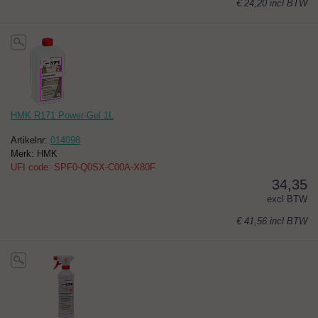
€ 24,20
incl BTW
HMK R171 Power-Gel 1L
Artikelnr:
014098
Merk: HMK
UFI code: SPF0-Q0SX-C00A-X80F
34,35
excl BTW
€ 41,56
incl BTW