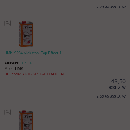
€ 24,44
incl BTW
HMK S234 Vlekstop -Top-Effect 1L
Artikelnr:
014107
Merk: HMK
UFI code: YN10-S0VK-T003-DCEN
48,50
excl BTW
€ 58,69
incl BTW