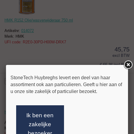
HMK R152 Olie/wasverwijderaar 750 ml
Artikelnr:
014072
Merk: HMK
UFI code: R2E0-30PD-H00W-DRX7
45,75
excl BTW
€ 55,36
incl BTW
StoneTech Huybreghs levert een deel van haar
assortiment ook aan particulieren. Geeft u hier aan of
u onze site zakelijk of particulier bezoekt.
HMK R154 Losefix 1L
Ik ben een
Artikelnr:
014073
zakelijke
Merk: HMK
bezoeker
UFI code: Y7E0-4026-400W-QF3C