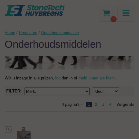
-
0
Home
/
Producten
/
Onderhoudsmiddelen
Onderhoudsmiddelen
Wilt u inzage in alle prijzen,
log
dan in of
meld u aan als klant.
FILTER:
4 pagina's -
1
2
3
4
Volgende