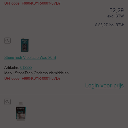
UFI code: F990-K0YR-000Y-3VD7
52,29
excl BTW
€ 63,27
incl BTW
StoneTech Vloeibare Was 20 lit
Artikelnr:
012322
Merk: StoneTech Onderhoudsmiddelen
UFI code: F990-K0YR-000Y-3VD7
Login voor prijs