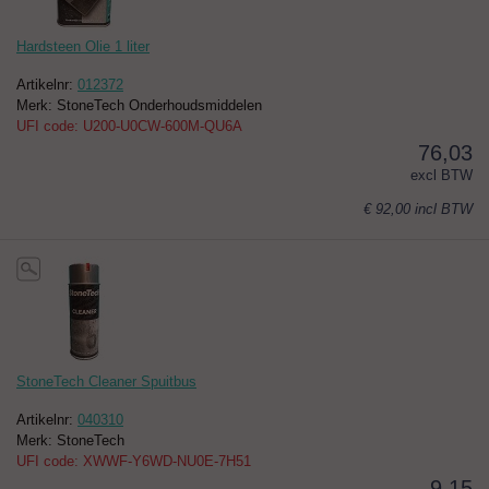
Hardsteen Olie 1 liter
Artikelnr:
012372
Merk: StoneTech Onderhoudsmiddelen
UFI code: U200-U0CW-600M-QU6A
76,03
excl BTW
€ 92,00
incl BTW
StoneTech Cleaner Spuitbus
Artikelnr:
040310
Merk: StoneTech
UFI code: XWWF-Y6WD-NU0E-7H51
9,15