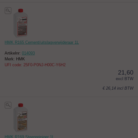
HMK R165 Cement/uitslagverwijderaar 1L
Artikelnr:
014093
Merk: HMK
UFI code: 25F0-P0NJ-H00C-Y6H2
21,60
excl BTW
€ 26,14
incl BTW
HMK R169 Steenreiniger 1L