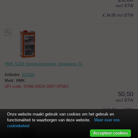
excl BTW
€ 34,85
incl BTW
HMK S239 Steenverzegeling -hoogglans 1L
Artikelnr:
014116
Merk: HMK
UFI code: SHN0-40QX-500Y-XFMU
50,50
excl BTW
€ 61,11
incl BTW
Onze website maakt gebruik van cookies om het gebruik en
functionaliteit te waarborgen van deze website.
Meer over ons
cookiebeleid
Accepteer cookies