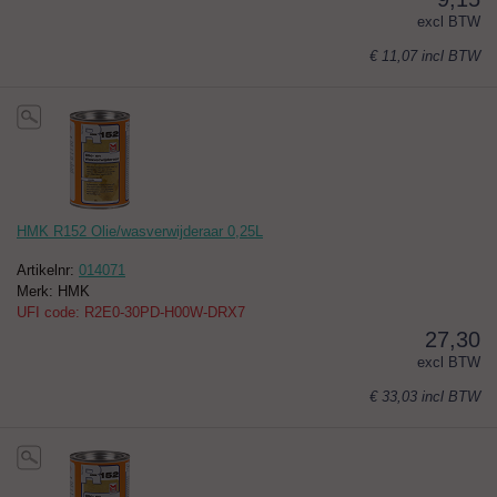
excl BTW
€ 11,07
incl BTW
HMK R152 Olie/wasverwijderaar 0,25L
Artikelnr:
014071
Merk: HMK
UFI code: R2E0-30PD-H00W-DRX7
27,30
excl BTW
€ 33,03
incl BTW