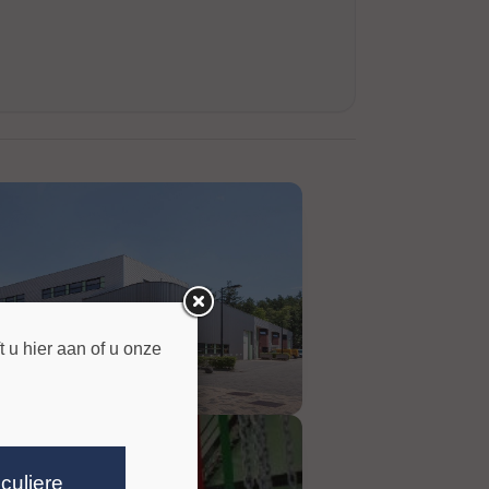
 u hier aan of u onze
iculiere