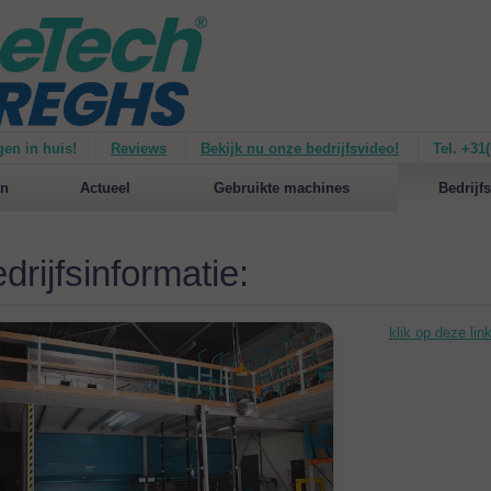
gen in huis!
Reviews
Bekijk nu onze bedrijfsvideo!
Tel. +31
ie van de
Mirage 1500
Nieuw op de website:
selecteer nu op merken!
n
Actueel
Gebruikte machines
Bedrijfs
drijfsinformatie:
klik op deze lin