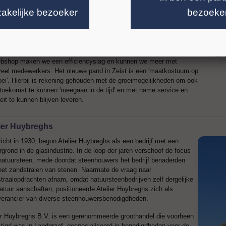
e nodig is om een en ander te herbergen, en dat er meer tijd nodig is
zakelijke bezoeker
bezoeke
euwe producten gedegen te testen alvorens ze in het assortiment op
men.
ntoorbezetting blijft vooralsnog gelijk. Maar door te automatiseren,
 meer door een automatisch voorraadbeheer en door het openen van
bshop maken we een efficiencyslag en kunnen we meer met
eel medewerkers. Het nieuwe pand in Zeist is een 'maatkostuum op
oei'. Hierbij is rekening gehouden met de groeimogelijkheden om ook
 toekomst te kunnen 'meegaan in de tijd' en met name service en
eit te kunnen blijven leveren.
ier Huybreghs
icht in 1930, begon Atelier Huybreghs als een bedrijf met een
rgrond in de glasindustrie. In de loop der jaren verschoof de focus
natuursteen, mede doordat steenhouwers het bedrijf benaderden
het zandstralen van stenen. Naarmate de vraag naar
traalopdrachten afnam, omdat natuursteenbedrijven zelf dergelijke
atuur aanschaften, positioneerde Atelier Huybreghs zich als
verancier van diverse steenhouwersbenodigdheden.
er Huybreghs B.V. is een gerenommeerde groothandel die voorheen
tigd was in Landgraaf, gespecialiseerd in benodigdheden voor de