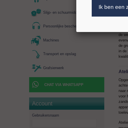
ruimt
Ik ben een 
om ni
Slijp- en schuurmiddelen
te ne
De ka
Persoonlijke bescherming
onder
de we
evenv
Machines
de gr
in de
Transport en opslag
kwalit
Grafsierwerk
Atel
Opger
CHAT VIA WHATSAPP
achte
naar 
voor 
zands
Account
appar
toele
Gebruikersnaam
Ateli
geves