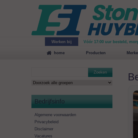
Werken bij
Vóór 17:00 uur besteld, mor
Maak
vrijblijvend een afspraak
voor een demonstrat
home
Producten
Merke
Zoeken
Be
Bedrijfsinfo
Algemene voorwaarden
Privacybeleid
Disclaimer
Vacatures