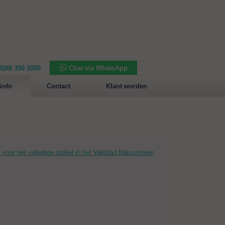
(0)88 350 2000
Chat via WhatsApp
Nieuw in het assortiment:
Sansone Collection
info
Contact
Klant worden
k voor het volledige artikel in het Vakblad Natuursteen