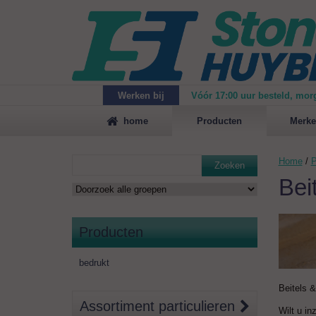
Werken bij
Vóór 17:00 uur besteld, mor
Maak
vrijblijvend een afspraak
voor een demonstrat
home
Producten
Merke
Home
/
P
Zoeken
Bei
Producten
bedrukt
Beitels 
Assortiment particulieren
Wilt u in