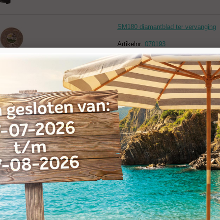
SM180 diamantblad ter vervanging
Artikelnr:
070193
Carboram beitel zonder kop
Artikelnr:
Carboram02
Merk: Carboram
Carboram met kop
Artikelnr:
Carboram03
Merk: Carboram
Carboram zeskant zonder kop
Artikelnr:
Carboram04