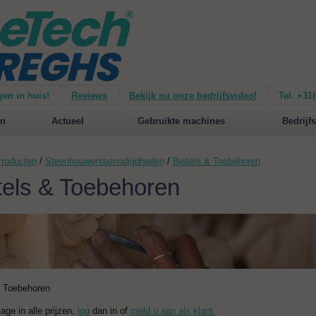
gen in huis!
Reviews
Bekijk nu onze bedrijfsvideo!
Tel. +31
ie van de
Mirage 1500
Nieuw op de website:
selecteer nu op merken!
n
Actueel
Gebruikte machines
Bedrijfs
roducten
/
Steenhouwersbenodigdheden
/
Beitels & Toebehoren
tels & Toebehoren
& Toebehoren
zage in alle prijzen,
log
dan in of
meld u aan als klant.