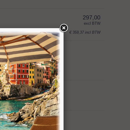
297,00
excl BTW
€ 359,37
incl BTW
toon opties
toon opties
toon opties