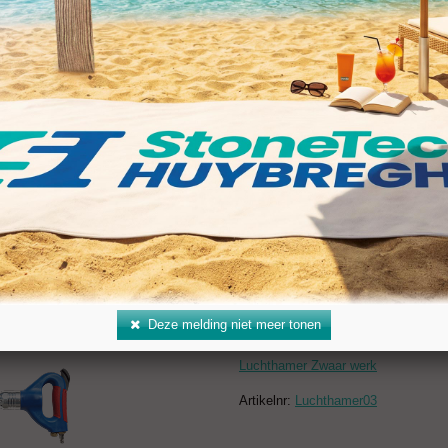
Merk: Carboram
Luchthamer Licht werk
Artikelnr:
Luchthamer01
Luchthamer Middel werk
Artikelnr:
Luchthamer02
Deze melding niet meer tonen
Luchthamer Zwaar werk
Artikelnr:
Luchthamer03