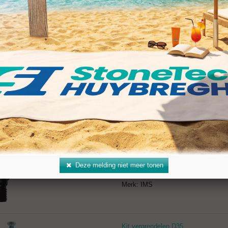
Adapter voor ISO40 Intermac
Artikelnr:
037279
Merk: IMS
Adapter ISO40 BT for Thibaut
Artikelnr:
037280
Merk: IMS
Adapter SK40 for CMS Brembana
Deze melding niet meer tonen
Artikelnr:
037282
Merk: IMS
Kit vergrendelen D35