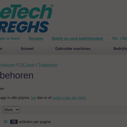
gen in huis!
Reviews
Bekijk nu onze bedrijfsvideo!
Tel. +31
ie van de
Mirage 1500
Nieuw op de website:
selecteer nu op merken!
n
Actueel
Gebruikte machines
Bedrijfs
roducten
/
CNC-tools
/
Toebehoren
behoren
ren
zage in alle prijzen,
log
dan in of
meld u aan als klant.
:
30
50
artikelen per pagina