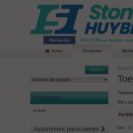
Werken bij
Vóór 17:00 uur besteld, mor
Maak
vrijblijvend een afspraak
voor een demonstrat
home
Producten
Merke
Home
/
P
Zoeken
Toe
Toebeho
Producten
Wilt u in
bedrukt
FILTER
toon
15
Assortiment particulieren