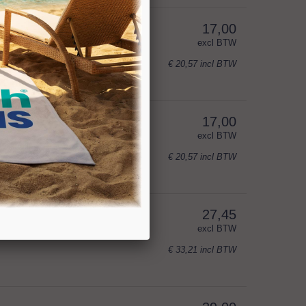
17,00
excl BTW
€ 20,57
incl BTW
17,00
excl BTW
€ 20,57
incl BTW
27,45
excl BTW
€ 33,21
incl BTW