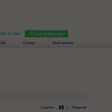
(0)88 350 2000
Chat via WhatsApp
Nieuw in het assortiment:
Sansone Collection
info
Contact
Klant worden
2 pagina's -
1
2
Volgende