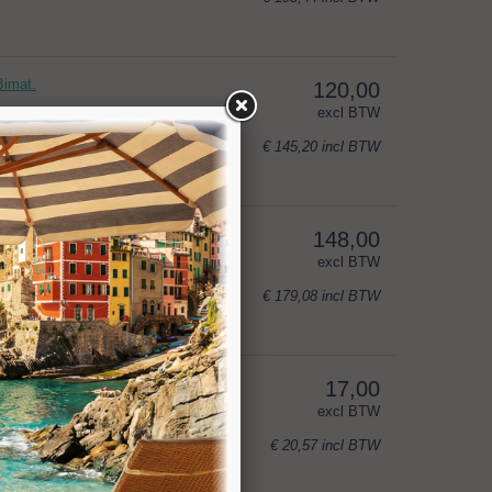
Bimat.
120,00
excl BTW
€ 145,20
incl BTW
Thib.
148,00
excl BTW
€ 179,08
incl BTW
t
17,00
excl BTW
€ 20,57
incl BTW