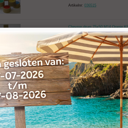
Artikelnr:
036515
Chevron drum 75x50 M14 Oranje K
Artikelnr:
036517
Chevron drum 50x50 VacuumBraze
Artikelnr:
036549
Chevron drum 50x50 M14 Groen K 
Artikelnr:
036550