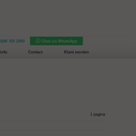
(0)88 350 2000
Chat via WhatsApp
Nieuw in het assortiment:
Sansone Collection
info
Contact
Klant worden
1 pagina