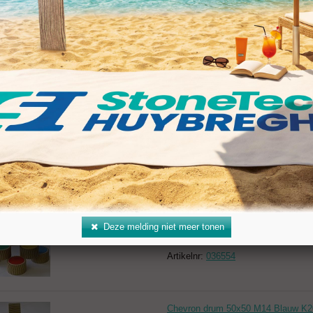
Chevron drum 50x50 M14 Zwart K1
Artikelnr:
036551
Chevron drum 50x50 M14 Rood K2
Artikelnr:
036552
Chevron drum 50x50 M14 Geel K40
Artikelnr:
036553
Deze melding niet meer tonen
Chevron drum 50x50 M14 Wit K100
Artikelnr:
036554
Chevron drum 50x50 M14 Blauw K2