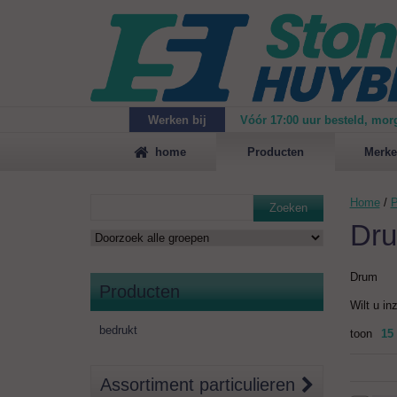
Werken bij
Vóór 17:00 uur besteld, mor
Maak
vrijblijvend een afspraak
voor een demonstrat
home
Producten
Merke
Home
/
P
Zoeken
Dr
Drum
Producten
Wilt u in
bedrukt
toon
15
Assortiment particulieren