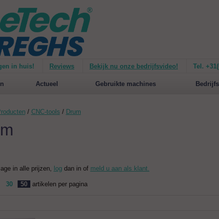
gen in huis!
Reviews
Bekijk nu onze bedrijfsvideo!
Tel. +31
ie van de
Mirage 1500
Nieuw op de website:
selecteer nu op merken!
n
Actueel
Gebruikte machines
Bedrijfs
roducten
/
CNC-tools
/
Drum
um
zage in alle prijzen,
log
dan in of
meld u aan als klant.
30
50
artikelen per pagina