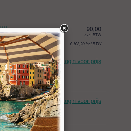
8000
90,00
excl BTW
€ 108,90
incl BTW
d K36/44
Login voor prijs
60
Login voor prijs