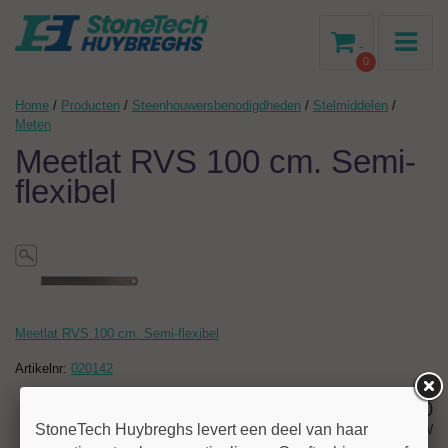
-
0
Home
/
Producten
/
Steenhouwersbenodigdheden
/
Stelmiddelen
/
Meten
Meetlat RVS 100 cm. Semi-
flexibel
Meetlat RVS 100 cm. Semi-flexibel
Artikelnr:
020142
15,00
StoneTech Huybreghs levert een deel van haar
excl BTW