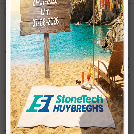
Rolmaat 5 meter, 19mm. Klasse 1
Artikelnr:
020147
33,42
excl BTW
€ 40,44
incl BTW
Rolmaat 5 meter, 19mm. Klasse 1 RVS
Artikelnr:
020148