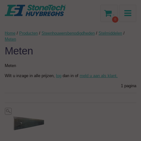
-
0
Home
/
Producten
/
Steenhouwersbenodigdheden
/
Stelmiddelen
/
Meten
Meten
Meten
Wilt u inzage in alle prijzen,
log
dan in of
meld u aan als klant.
1 pagina