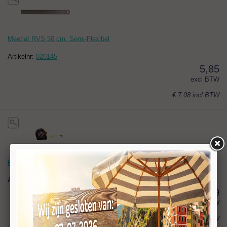
Meetlat RVS 50 cm. Semi-Flexibel
Artikelnr:
020145
5,85
excl BTW
€ 7,08
incl BTW
Rolmaat 5 meter, 19mm.
Artikelnr:
020146
6,69
excl BTW
€ 8,09
incl BTW