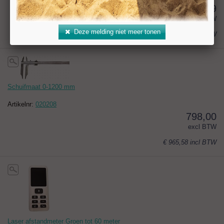
39,09
excl BTW
Deze melding niet meer tonen
€ 47,30
incl BTW
Schuifmaat 0-1200 mm
Artikelnr:
020208
798,00
excl BTW
€ 965,58
incl BTW
Laser afstandmeter Groen tot 60 meter