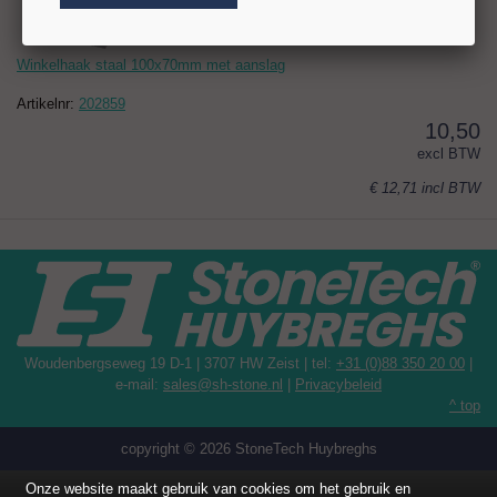
Winkelhaak staal 100x70mm met aanslag
Artikelnr:
202859
10,50
excl BTW
€ 12,71
incl BTW
Woudenbergseweg 19 D-1 | 3707 HW Zeist | tel:
+31 (0)88 350 20 00
|
e-mail:
sales@sh-stone.nl
|
Privacybeleid
^ top
copyright © 2026 StoneTech Huybreghs
Onze website maakt gebruik van cookies om het gebruik en