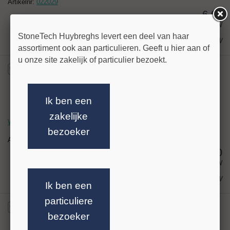
Artikelnr:
022029
6,08
excl BTW
StoneTech Huybreghs levert een deel van haar
€ 7,36
incl BTW
assortiment ook aan particulieren. Geeft u hier aan of
u onze site zakelijk of particulier bezoekt.
Ik ben een
zakelijke
Winkelhaak 400 mm, aanslag maatverdeling
bezoeker
Artikelnr:
022097
15,00
excl BTW
€ 18,15
incl BTW
Ik ben een
particuliere
bezoeker