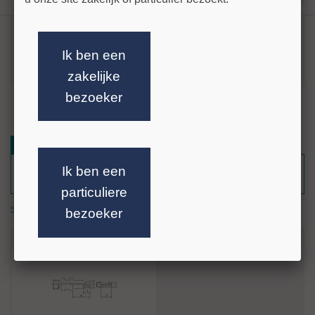
Sculptuur frees inclusief adapter 11x25
Ik ben een
zakelijke
bezoeker
meer info »
Reviews
Ik ben een
Nog geen reacties.
Schrijf als eerste een reactie.
particuliere
<< terug
bezoeker
Recent bekeken artikelen