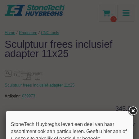
-
0
Home
/
Producten
/
CNC-tools
Sculptuur frees inclusief
adapter 11x25
Sculptuur frees inclusief adapter 11x25
Artikelnr:
039973
345,90
excl BTW
StoneTech Huybreghs levert een deel van haar
€ 418,53
incl BTW
assortiment ook aan particulieren. Geeft u hier aan of
Stel uw vraag!
u onze site zakelijk of particulier bezoekt.