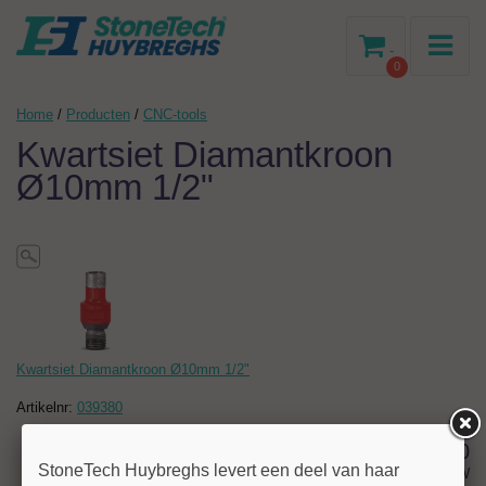
-
0
Home
/
Producten
/
CNC-tools
Kwartsiet Diamantkroon
Ø10mm 1/2"
Kwartsiet Diamantkroon Ø10mm 1/2"
Artikelnr:
039380
84,50
StoneTech Huybreghs levert een deel van haar
excl BTW