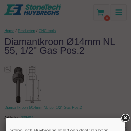
-
0
Home
/
Producten
/
CNC-tools
Diamantkroon Ø14mm NL
55, 1/2" Gas Pos.2
Diamantkroon Ø14mm NL 55, 1/2" Gas Pos.2
Artikelnr:
039407
117,00
StoneTech Huybreghs levert een deel van haar