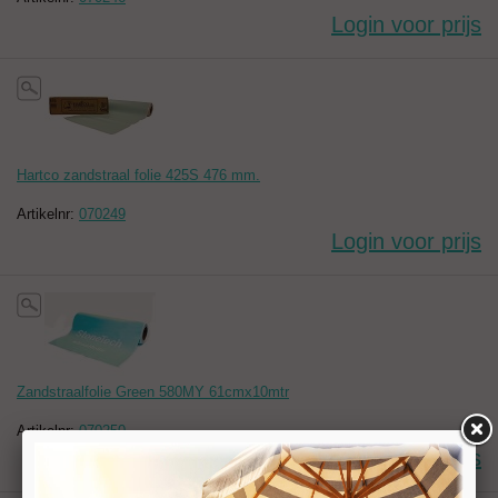
Login voor prijs
Hartco zandstraal folie 425S 476 mm.
Artikelnr:
070249
Login voor prijs
Zandstraalfolie Green 580MY 61cmx10mtr
Artikelnr:
070250
Login voor prijs