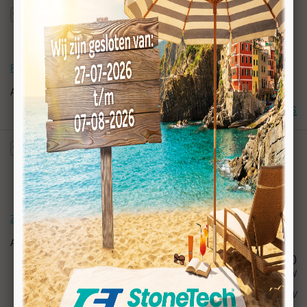
PUMA zandstr.folie 425S 635 mm.9,2 M1
Artikelnr:
070250W
Login voor prijs
Zandstraalfolie Anchor 226 25"
Artikelnr:
070311
198,00
excl BTW
€ 239,58
incl BTW