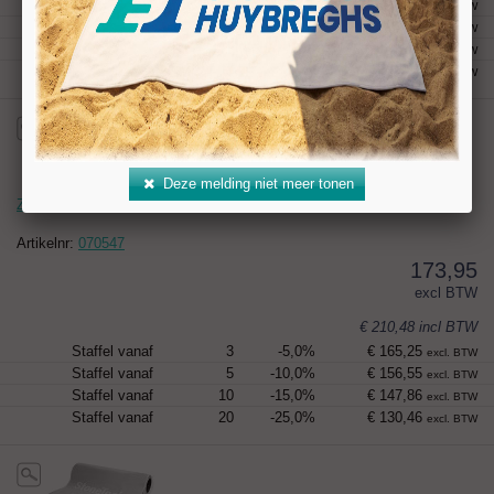
Staffel vanaf
3
-5,0%
€ 188,10
excl. BTW
Staffel vanaf
5
-10,0%
€ 178,20
excl. BTW
Staffel vanaf
10
-15,0%
€ 168,30
excl. BTW
Staffel vanaf
20
-25,0%
€ 148,50
excl. BTW
Deze melding niet meer tonen
Zandstraalfolie Aslan S62, 625 mm
Artikelnr:
070547
173,95
excl BTW
€ 210,48
incl BTW
Staffel vanaf
3
-5,0%
€ 165,25
excl. BTW
Staffel vanaf
5
-10,0%
€ 156,55
excl. BTW
Staffel vanaf
10
-15,0%
€ 147,86
excl. BTW
Staffel vanaf
20
-25,0%
€ 130,46
excl. BTW