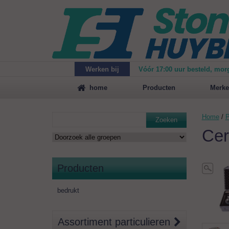
Werken bij
Vóór 17:00 uur besteld, mor
Maak
vrijblijvend een afspraak
voor een demonstrat
home
Producten
Merke
Home
/
P
Zoeken
Cer
Producten
bedrukt
Assortiment particulieren