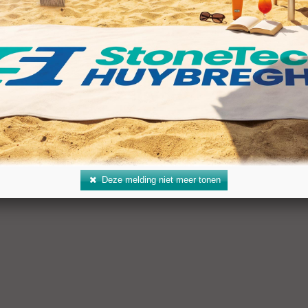
ent 50 ml
ten spatel
termes
seel
gbokaal
iale schaaf (geeft geen krassen op keramiek)
Deze melding niet meer tonen