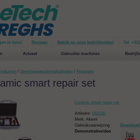
gen in huis!
Reviews
Bekijk nu onze bedrijfsvideo!
Tel. +31
ie van de
Mirage 1500
Nieuw op de website:
selecteer nu op merken!
n
Actueel
Gebruikte machines
Bedrijfs
roducten
/
Steenhouwersbenodigdheden
/
Reparatie
amic smart repair set
Ceramic smart repair set
Artikelnr:
042230
Merk: Akemi
Gebruiksaanwijzing
Download
Demonstratievideo