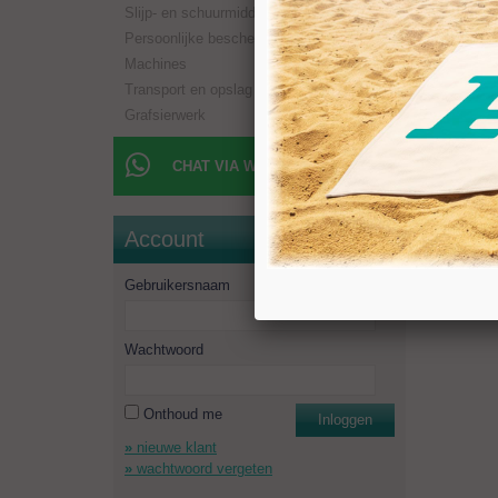
Slijp- en schuurmiddelen
1 x solv
10 x hou
Persoonlijke bescherming
1 x cut
Machines
1 x pen
Transport en opslag
1 x men
Grafsierwerk
1 x spec
CHAT VIA WHATSAPP
Account
Gebruikersnaam
Wachtwoord
Onthoud me
Inloggen
nieuwe klant
wachtwoord vergeten