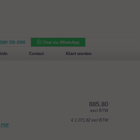
(0)88 350 2000
Chat via WhatsApp
Nieuw in het assortiment:
Sansone Collection
info
Contact
Klant worden
885,80
excl BTW
€ 1.071,82
incl BTW
 PDF