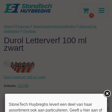
-
0
Home
/
Producten
/
Steenhouwersbenodigdheden
/
Letterverf en
toebehoren
/
Vloeibaar
Durol Letterverf 100 ml
zwart
Durol Letterverf 100 ml zwart
Artikelnr:
202798
13,83
excl BTW
StoneTech Huybreghs levert een deel van haar
€ 16,74
incl BTW
assortiment ook aan particulieren. Geeft u hier aan of