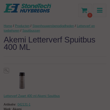
-
0
Home
/
Producten
/
Steenhouwersbenodigdheden
/
Letterverf en
toebehoren
/
Spuitbussen
Akemi Letterverf Spuitbus
400 ML
Letterverf Zwart 400 ml Akemi Spuitbus
Artikelnr:
042131-1
Merk: Akemi