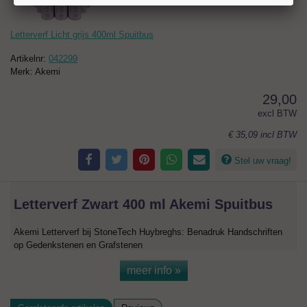
Letterverf Licht grijs 400ml Spuitbus
Artikelnr:
042299
Merk: Akemi
29,00
excl BTW
€ 35,09
incl BTW
Stel uw vraag!
Letterverf Zwart 400 ml Akemi Spuitbus
Akemi Letterverf bij StoneTech Huybreghs: Benadruk Handschriften
op Gedenkstenen en Grafstenen
Geef uw gedenkstenen, grafstenen en sculpturen een blijvende indruk
meer info »
met Akemi Letterverf, ontworpen om handschriften te benadrukken.
Op zoek naar hoogwaardige letterverf die niet uitvloeit op poreuze