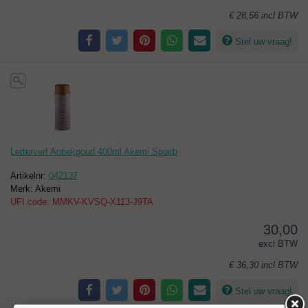
€ 28,56
incl BTW
Stel uw vraag!
Letterverf Antiekgoud 400ml Akemi Spuitb
Artikelnr:
042137
Merk: Akemi
UFI code: MMKV-KVSQ-X113-J9TA
30,00
excl BTW
€ 36,30
incl BTW
Stel uw vraag!