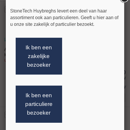
StoneTech Huybreghs levert een deel van haar
assortiment ook aan particulieren. Geeft u hier aan of
u onze site zakelijk of particulier bezoekt.
Letterverf Antiekzilver 400ml Akemi Spui
Ik ben een
Artikelnr:
042138
Merk: Akemi
zakelijke
UFI code: DGCY-RV0Q-611Y-1PHU
bezoeker
29,00
excl BTW
€ 35,09
incl BTW
Ik ben een
Stel uw vraag!
particuliere
bezoeker