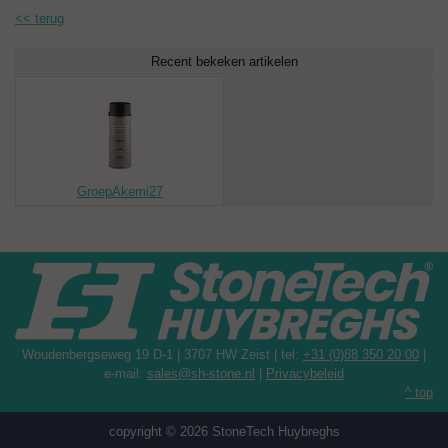
op diverse materialen.
<< terug
âœ¨
Recent bekeken artikelen
GroepAkemi27
Woudenbergseweg 19 D-1 | 3707 HW Zeist | tel:
+31 (0)88 350 20 00
|
e-mail:
sales@sh-stone.nl
|
Privacybeleid
^ top
copyright © 2026 StoneTech Huybreghs