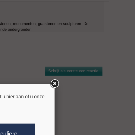
nkstenen, monumenten, grafstenen en sculpturen. De
lende ondergronden.
Schrijf als eerste een reactie.
ven.
 u hier aan of u onze
iculiere