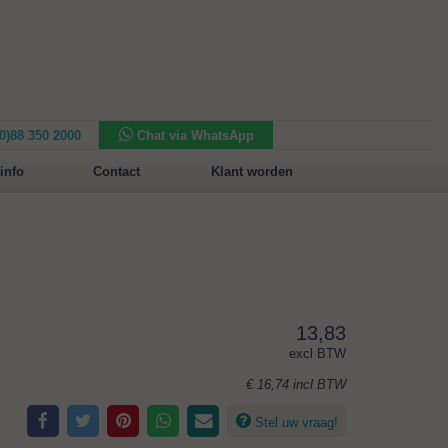
(0)88 350 2000
Chat via WhatsApp
Nieuw in het assortiment:
Sansone Collection
info
Contact
Klant worden
13,83
excl BTW
€ 16,74
incl BTW
Stel uw vraag!