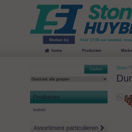
Werken bij
Vóór 17:00 uur besteld, mor
Maak
vrijblijvend een afspraak
voor een demonstrat
home
Producten
Merke
Home
/
P
Zoeken
Dur
Producten
bedrukt
Assortiment particulieren