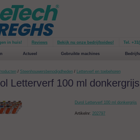
gen in huis!
Reviews
Bekijk nu onze bedrijfsvideo!
Tel. +31
ie van de
Mirage 1500
Nieuw op de website:
selecteer nu op merken!
n
Actueel
Gebruikte machines
Bedrijfs
roducten
/
Steenhouwersbenodigdheden
/
Letterverf en toebehoren
ol Letterverf 100 ml donkergrijs
Durol Letterverf 100 ml donkergrijs
Artikelnr:
202797