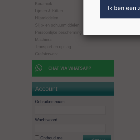
Keramiek
Ik ben een 
Lijmen & Kitten
Hijsmiddelen
Slijp- en schuurmiddelen
Persoonlijke bescherming
Machines
Transport en opslag
Grafsierwerk
CHAT VIA WHATSAPP
Account
Gebruikersnaam
Wachtwoord
Onthoud me
Inloggen