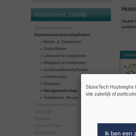
Hout
Assortiment zakelijk
Houten k
overbren
Onderhoudsmiddelen
Steenhouwersbenodigdheden
Beitels & Toebehoren
Stelmiddelen
Gerelat
Letterverf en toebehoren
Bladgoud en toebehoren
Zandstraalbenodigdheden
Letterboortjes
Reparatie
025100
StoneTech Huybreghs lev
Handgereedschap
site zakelijk of particul
<< terug
Toebehoren, Mesjes etc
Diamantgereedschappen
CNC-tools
Keramiek
Lijmen & Kitten
Ik ben een 
Hijsmiddelen