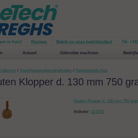
gen in huis!
Reviews
Bekijk nu onze bedrijfsvideo!
Tel. +31
ie van de
Mirage 1500
Nieuw op de website:
selecteer nu op merken!
n
Actueel
Gebruikte machines
Bedrijfs
roducten
/
Steenhouwersbenodigdheden
/
Handgereedschap
ten Klopper d. 130 mm 750 g
Houten Klopper d. 130 mm 750 gra
Artikelnr:
021070