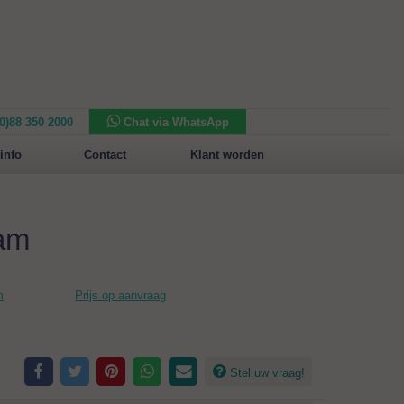
(0)88 350 2000
Chat via WhatsApp
Nieuw in het assortiment:
Sansone Collection
info
Contact
Klant worden
ram
m
Prijs op aanvraag
Stel uw vraag!