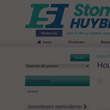
Werken bij
Vóór 17:00 uur besteld, mor
Maak
vrijblijvend een afspraak
voor een demonstrat
home
Producten
Merke
Home
/
P
Zoeken
Hou
Producten
bedrukt
Assortiment particulieren