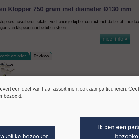
en Klopper 750 gram met diameter Ø130 mm
loppers absorberen relatief veel energie bij het contact met de beitel. Hierdoor
gen van klopper naar beitel en steen
meer info »
eerde artikelen
Reviews
ert een deel van haar assortiment ook aan particulieren. Geeft
ier bezoekt.
Ik ben een part
zakelijke bezoeker
bezoeke