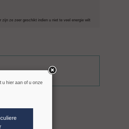
 zijn ze zeer geschikt indien u niet te veel energie wilt
 u hier aan of u onze
iculiere
r