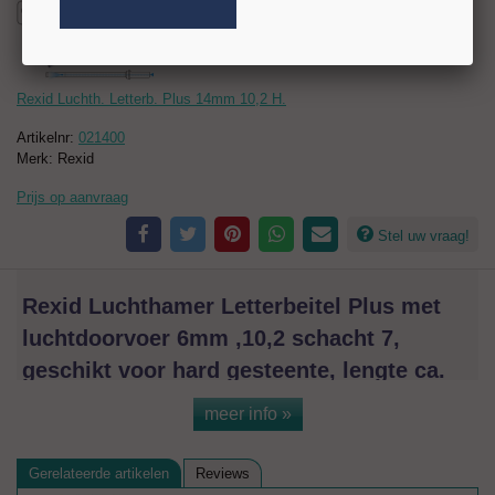
Rexid Luchth. Letterb. Plus 14mm 10,2 H.
Artikelnr:
021400
Merk: Rexid
Prijs op aanvraag
Stel uw vraag!
Rexid Luchthamer Letterbeitel Plus met
luchtdoorvoer 6mm ,10,2 schacht 7,
geschikt voor hard gesteente, lengte ca.
190mm
meer info »
`
Gerelateerde artikelen
Reviews