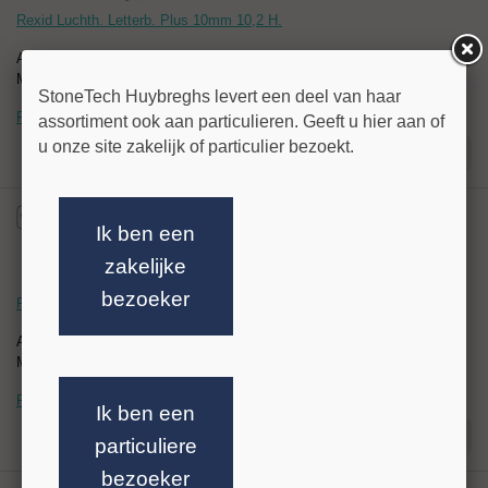
Rexid Luchth. Letterb. Plus 10mm 10,2 H.
Artikelnr:
021398
Merk: Rexid
StoneTech Huybreghs levert een deel van haar
Prijs op aanvraag
assortiment ook aan particulieren. Geeft u hier aan of
u onze site zakelijk of particulier bezoekt.
Stel uw vraag!
Ik ben een
zakelijke
bezoeker
Rexid Luchth. Letterb. Plus 12mm 10,2 H.
Artikelnr:
021399
Merk: Rexid
Prijs op aanvraag
Ik ben een
Stel uw vraag!
particuliere
bezoeker