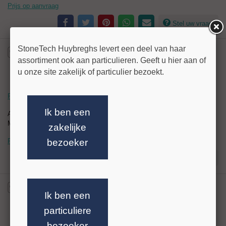
Prijs op aanvraag
Stel uw vraag!
StoneTech Huybreghs levert een deel van haar
assortiment ook aan particulieren. Geeft u hier aan of
u onze site zakelijk of particulier bezoekt.
Rexid Luchth. Beitel licht 16mm 12,7 H.
Ik ben een
Artikelnr:
021421
Merk: Rexid
zakelijke
bezoeker
Prijs op aanvraag
Stel uw vraag!
Ik ben een
particuliere
bezoeker