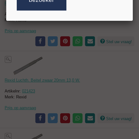
Rexid Luchth. Beitel licht 25mm 12,7 H.
Artikelnr:
021422
Merk: Rexid
Prijs op aanvraag
Stel uw vraag!
Rexid Luchth. Beitel zwaar 20mm 13,0 W.
Artikelnr:
021423
Merk: Rexid
Prijs op aanvraag
Stel uw vraag!