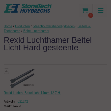
-
0
Home
/
Producten
/
Steenhouwersbenodigdheden
/
Beitels &
Toebehoren
/
Beitel Luchthamer
Rexid Luchthamer Beitel
Licht Hard gesteente
Rexid Luchth. Beitel licht 14mm 12,7 H.
Artikelnr:
021242
Merk: Rexid