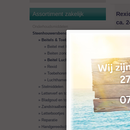
Rexi
Assortiment zakelijk
ca. 
Onderhoudsmiddelen
Steenhouwersbenodigdheden
`
Beitels & Toebehoren
Beitel met Kop
Beiten zonder Kop
Gerelat
Beitel Luchthamer
Rexid
Toebehoren
Luchthamer
Stelmiddelen
025100
Letterverf en toebehoren
<< terug
Bladgoud en toebehoren
Zandstraalbenodigdheden
Letterboortjes
Reparatie
Handgereedschap