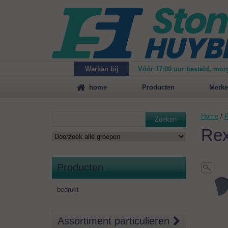
Werken bij
Vóór 17:00 uur besteld, mor
Maak
vrijblijvend een afspraak
voor een demonstrat
home
Producten
Merke
Home
/
P
Zoeken
Rex
Producten
bedrukt
Assortiment particulieren