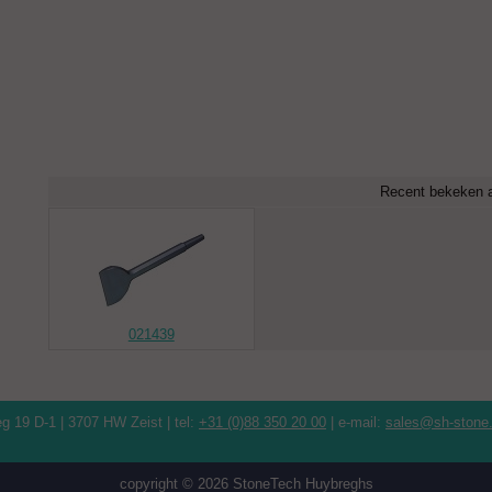
Recent bekeken a
021439
19 D-1 | 3707 HW Zeist | tel:
+31 (0)88 350 20 00
| e-mail:
sales@sh-stone.
copyright © 2026 StoneTech Huybreghs