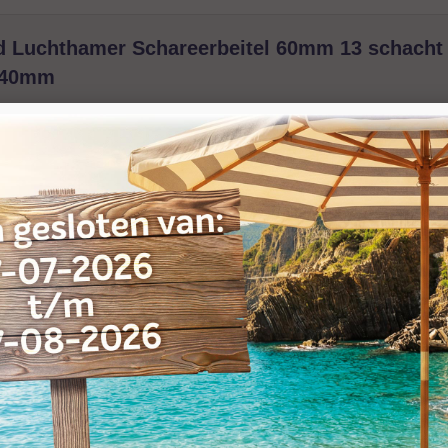
d Luchthamer Schareerbeitel 60mm 13 schacht 1
240mm
meer info »
eerde artikelen
Reviews