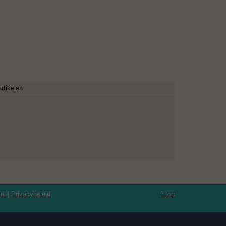
rtikelen
nl
|
Privacybeleid
^ top