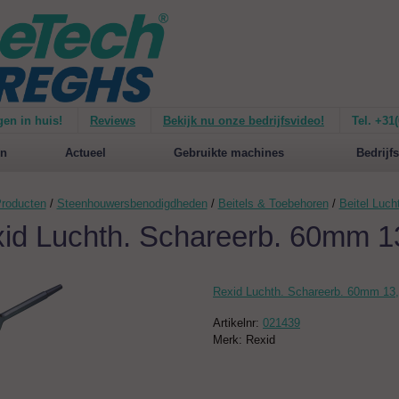
gen in huis!
Reviews
Bekijk nu onze bedrijfsvideo!
Tel. +31
ie van de
Mirage 1500
Nieuw op de website:
selecteer nu op merken!
n
Actueel
Gebruikte machines
Bedrijfs
roducten
/
Steenhouwersbenodigdheden
/
Beitels & Toebehoren
/
Beitel Luc
id Luchth. Schareerb. 60mm 1
Rexid Luchth. Schareerb. 60mm 13,
Artikelnr:
021439
Merk: Rexid