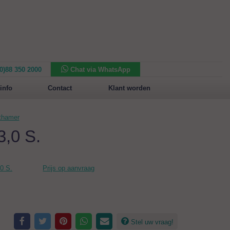
(0)88 350 2000
Chat via WhatsApp
Nieuw in het assortiment:
Sansone Collection
info
Contact
Klant worden
hthamer
3,0 S.
0 S.
Prijs op aanvraag
Stel uw vraag!