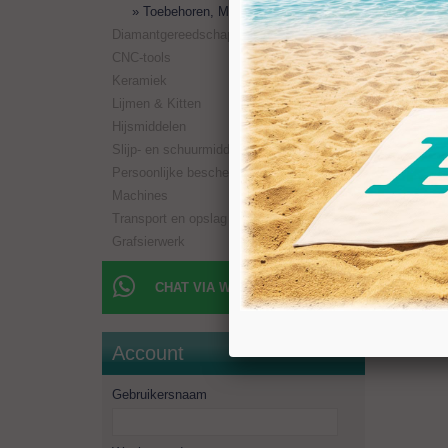
Toebehoren, Mesjes etc
Diamantgereedschappen
CNC-tools
Keramiek
Lijmen & Kitten
Hijsmiddelen
Slijp- en schuurmiddelen
Persoonlijke bescherming
Machines
Transport en opslag
Grafsierwerk
CHAT VIA WHATSAPP
Account
Gebruikersnaam