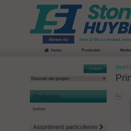
Werken bij
Vóór 17:00 uur besteld, mor
Maak
vrijblijvend een afspraak
voor een demonstrat
home
Producten
Merke
Home
/
P
Zoeken
Pri
Producten
bedrukt
Assortiment particulieren