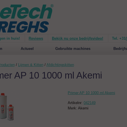
gen in huis!
Reviews
Bekijk nu onze bedrijfsvideo!
Tel. +31
ie van de
Mirage 1500
Nieuw op de website:
selecteer nu op merken!
n
Actueel
Gebruikte machines
Bedrijfs
roducten
/
Lijmen & Kitten
/
Afdichtingskitten
mer AP 10 1000 ml Akemi
Primer AP 10 1000 ml Akemi
Artikelnr:
042149
Merk: Akemi