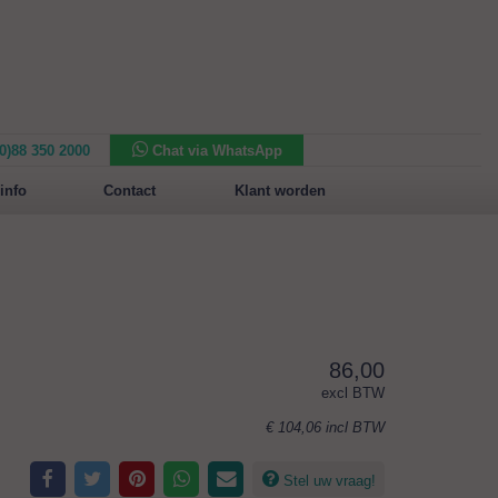
(0)88 350 2000
Chat via WhatsApp
Nieuw in het assortiment:
Sansone Collection
info
Contact
Klant worden
86,00
excl BTW
€ 104,06
incl BTW
Stel uw vraag!