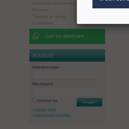
Persoonlijke bescherming
Machines
Transport en opslag
Grafsierwerk
CHAT VIA WHATSAPP
Account
Gebruikersnaam
Wachtwoord
Onthoud me
Inloggen
nieuwe klant
wachtwoord vergeten