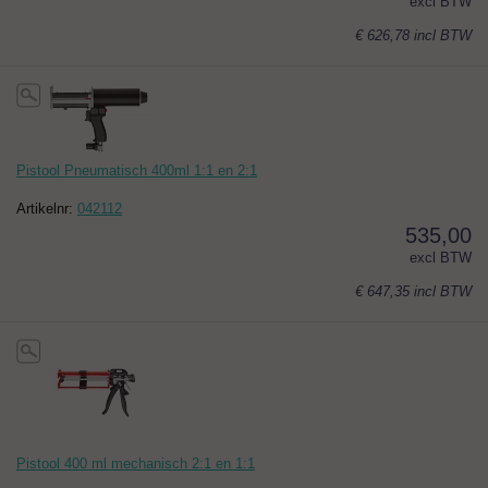
excl BTW
€ 626,78
incl BTW
Pistool Pneumatisch 400ml 1:1 en 2:1
Artikelnr:
042112
535,00
excl BTW
€ 647,35
incl BTW
Pistool 400 ml mechanisch 2:1 en 1:1