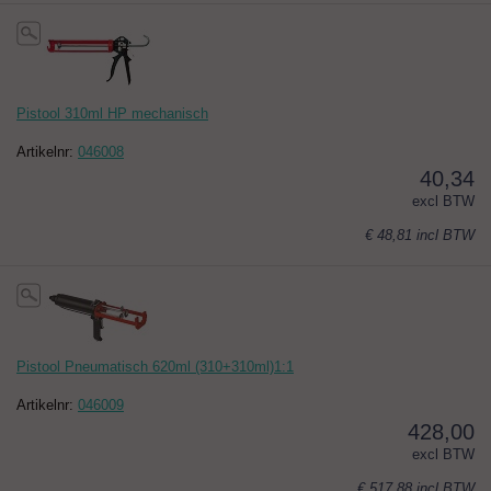
Pistool 310ml HP mechanisch
Artikelnr:
046008
40,34
excl BTW
€ 48,81
incl BTW
Pistool Pneumatisch 620ml (310+310ml)1:1
Artikelnr:
046009
428,00
excl BTW
€ 517,88
incl BTW