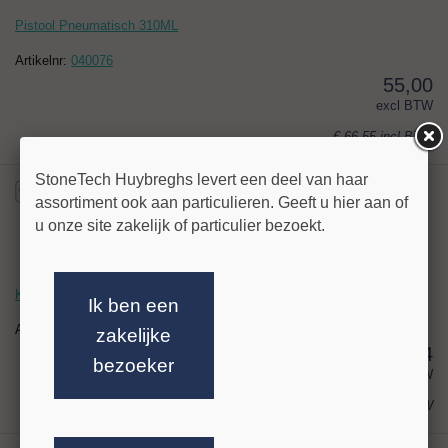
Pistool Pneumatisch 310ML
Artikelnr:
040076
55,00
excl BTW
€ 66,55
incl BTW
StoneTech Huybreghs levert een deel van haar
assortiment ook aan particulieren. Geeft u hier aan of
u onze site zakelijk of particulier bezoekt.
Kitpistool Electrisch 380 ml 10:1
Ik ben een
Artikelnr:
040077
zakelijke
336,24
bezoeker
excl BTW
€ 406,85
incl BTW