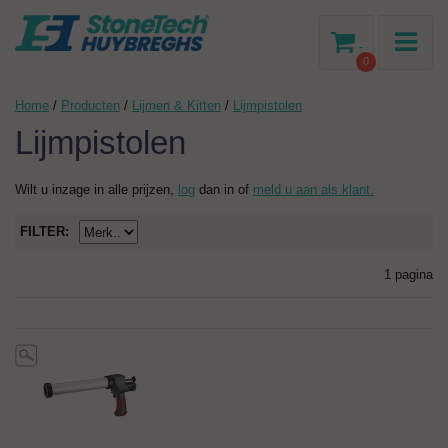
-
0
Home
/
Producten
/
Lijmen & Kitten
/
Lijmpistolen
Lijmpistolen
Wilt u inzage in alle prijzen,
log
dan in of
meld u aan als klant.
FILTER:
1 pagina