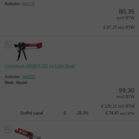
Artikelnr:
042196
80,36
excl BTW
€ 97,23
incl BTW
Lijmpistool VBMMR 250 ml Color Bond
Artikelnr:
046003
Merk: Akemi
99,30
excl BTW
€ 120,15
incl BTW
Staffel vanaf
5
-25,0%
€ 74,47
excl. BTW