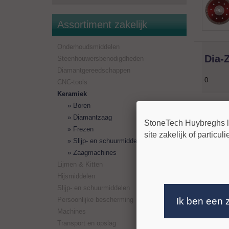
Assortiment zakelijk
Onderhoudsmiddelen
Dia-
Steenhouwersbenodigdheden
Diamantgereedschappen
0
CNC-tools
Keramiek
Boren
Diamantzaag
StoneTech Huybreghs lev
Frezen
site zakelijk of particul
Review
Slijp- en schuurmiddelen
Zaagmachines
Nog gee
Lijmen & Kitten
Hijsmiddelen
<< terug
Slijp- en schuurmiddelen
Ik ben een 
Persoonlijke bescherming
Machines
Transport en opslag