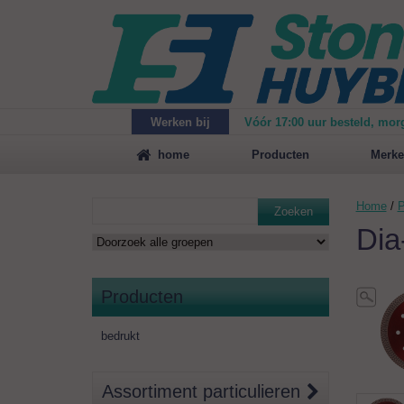
Werken bij
Vóór 17:00 uur besteld, mor
Maak
vrijblijvend een afspraak
voor een demonstrat
home
Producten
Merke
Home
/
P
Zoeken
Dia
Producten
bedrukt
Assortiment particulieren