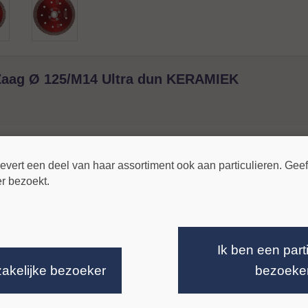
Zaag Ø 125/M14 Ultra dun KERAMIEK
meer info »
ert een deel van haar assortiment ook aan particulieren. Geeft
ier bezoekt.
s
n reacties.
Ik ben een part
zakelijke bezoeker
bezoeke