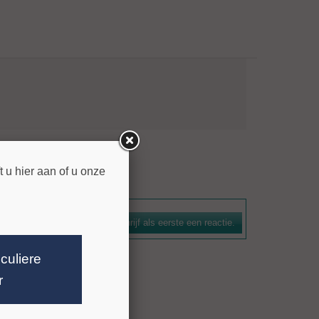
 u hier aan of u onze
Schrijf als eerste een reactie.
iculiere
r