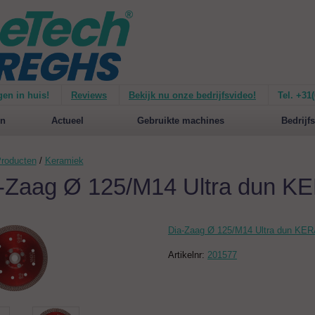
gen in huis!
Reviews
Bekijk nu onze bedrijfsvideo!
Tel. +31
ie van de
Mirage 1500
Nieuw op de website:
selecteer nu op merken!
n
Actueel
Gebruikte machines
Bedrijfs
roducten
/
Keramiek
-Zaag Ø 125/M14 Ultra dun 
Dia-Zaag Ø 125/M14 Ultra dun KE
Artikelnr:
201577