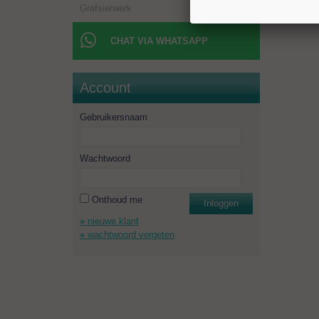
Grafsierwerk
CHAT VIA WHATSAPP
Account
Gebruikersnaam
Wachtwoord
Onthoud me
Inloggen
nieuwe klant
wachtwoord vergeten