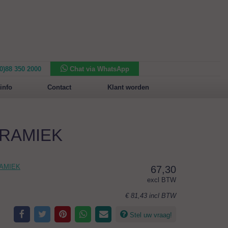
(0)88 350 2000
Chat via WhatsApp
Nieuw in het assortiment:
Sansone Collection
info
Contact
Klant worden
KERAMIEK
RAMIEK
67,30
excl BTW
€ 81,43
incl BTW
Stel uw vraag!