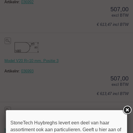
Artikelnr:
036992
507,00
excl BTW
€ 613,47
incl BTW
Model V20 R=10 mm. Positie 3
Artikelnr:
036993
507,00
excl BTW
€ 613,47
incl BTW
StoneTech Huybreghs levert een deel van haar
assortiment ook aan particulieren. Geeft u hier aan of
Model V20 R=10 mm. Positie 4