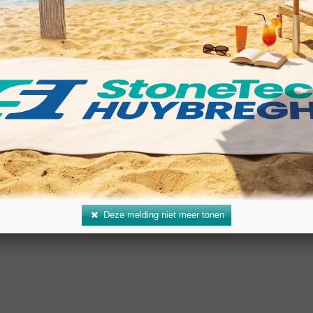
ers
000 - 1.200
en 20 mm: Speed 3 m/min
en 100 mm: Speed 0,5 m/min
Deze melding niet meer tonen