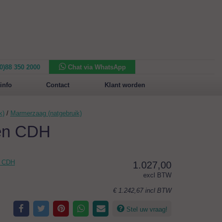
(0)88 350 2000
Chat via WhatsApp
Nieuw in het assortiment:
Sansone Collection
info
Contact
Klant worden
k)
/
Marmerzaag (natgebruik)
en CDH
n CDH
1.027,00
excl BTW
€ 1.242,67
incl BTW
Stel uw vraag!