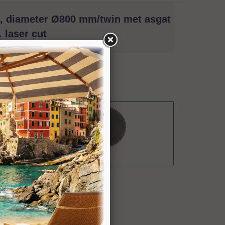
n, diameter Ø800 mm/twin met asgat
 laser cut
Hainaut.
at Ø60 mm en Donatoni aansluiting. Geluidsarm d.m.v.
031162