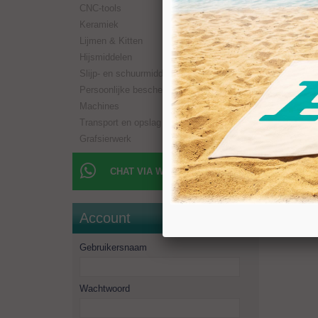
CNC-tools
Paramet
RPM: 1.
Keramiek
Hardste
Lijmen & Kitten
Hardste
Hijsmiddelen
Slijp- en schuurmiddelen
Persoonlijke bescherming
Machines
Transport en opslag
Grafsierwerk
CHAT VIA WHATSAPP
Account
Gebruikersnaam
Wachtwoord