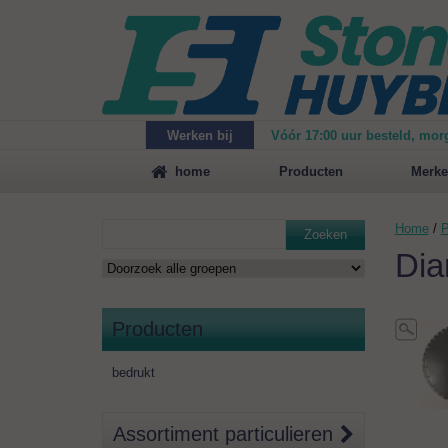
Werken bij
Vóór 17:00 uur besteld, mor
Maak
vrijblijvend een afspraak
voor een demonstrat
home
Producten
Merke
Home
/
P
Zoeken
Dia
Producten
bedrukt
Assortiment particulieren