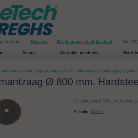
gen in huis!
Reviews
Bekijk nu onze bedrijfsvideo!
Tel. +31
ie van de
Mirage 1500
Nieuw op de website:
selecteer nu op merken!
n
Actueel
Gebruikte machines
Bedrijfs
roducten
/
Diamantgereedschappen
/
Diamantzaag
/
Diamantzaag (Natgebrui
mantzaag Ø 800 mm. Hardste
Diamantzaag Ø 800 mm. Hardstee
Artikelnr:
031186