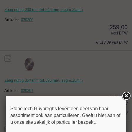
Zaag nuttig 300 mm tot.343 mm, segm.28mm
Artikelnr:
030300
259,00
excl BTW
€ 313,39
incl BTW
Zaag nuttig 350 mm tot.393 mm, segm.28mm
Artikelnr:
030301
309,00
excl BTW
StoneTech Huybreghs levert een deel van haar
€ 373,89
incl BTW
assortiment ook aan particulieren. Geeft u hier aan of
u onze site zakelijk of particulier bezoekt.