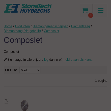
-
0
Home
/
Producten
/
Diamantgereedschappen
/
Diamantzaag
/
Diamantzaag (Natgebruik)
/
Composiet
Composiet
Composiet
Wilt u inzage in alle prijzen,
log
dan in of
meld u aan als klant.
FILTER:
1 pagina