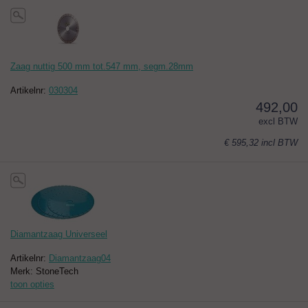
Zaag nuttig 500 mm tot.547 mm, segm.28mm
Artikelnr:
030304
492,00
excl BTW
€ 595,32
incl BTW
Diamantzaag Universeel
Artikelnr:
Diamantzaag04
Merk: StoneTech
toon opties