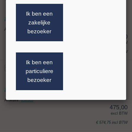
Ik ben een
Zaag nuttig 400 mm tot.443 mm, segm.28mm
zakelijke
Artikelnr:
030302
bezoeker
351,00
excl BTW
€ 424,71
incl BTW
Ik ben een
particuliere
bezoeker
Zaag nuttig 450 mm tot.497 mm, segm.28mm
Artikelnr:
030303
475,00
excl BTW
€ 574,75
incl BTW