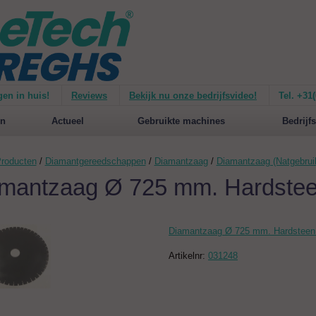
gen in huis!
Reviews
Bekijk nu onze bedrijfsvideo!
Tel. +31
ie van de
Mirage 1500
Nieuw op de website:
selecteer nu op merken!
n
Actueel
Gebruikte machines
Bedrijfs
roducten
/
Diamantgereedschappen
/
Diamantzaag
/
Diamantzaag (Natgebrui
mantzaag Ø 725 mm. Hardste
Diamantzaag Ø 725 mm. Hardstee
Artikelnr:
031248