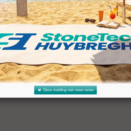
ers
00 - 1300
en 20 mm: Speed 1 m/min
en 100 mm: Speed 0,5 m/min
Deze melding niet meer tonen