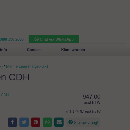
(0)88 350 2000
Chat via WhatsApp
Nieuw in het assortiment:
Sansone Collection
info
Contact
Klant worden
k)
/
Marmerzaag (natgebruik)
en CDH
n CDH
947,00
excl BTW
€ 1.145,87
incl BTW
Stel uw vraag!