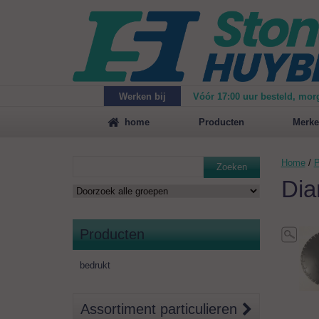
Werken bij
Vóór 17:00 uur besteld, mor
Maak
vrijblijvend een afspraak
voor een demonstrat
home
Producten
Merke
Home
/
P
Zoeken
Dia
Producten
bedrukt
Assortiment particulieren