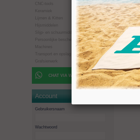
CNC-tools
Paramet
RPM: 10
Keramiek
Hardste
Lijmen & Kitten
Hardste
Hijsmiddelen
Slijp- en schuurmiddelen
Persoonlijke bescherming
Machines
Transport en opslag
Grafsierwerk
CHAT VIA WHATSAPP
Account
Gebruikersnaam
Wachtwoord