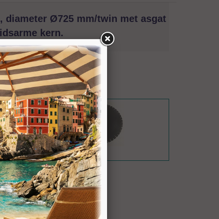
n, diameter Ø725 mm/twin met asgat
idsarme kern.
Hainaut.
at Ø60 mm en Donatoni aansluiting. Voorzien van
031162