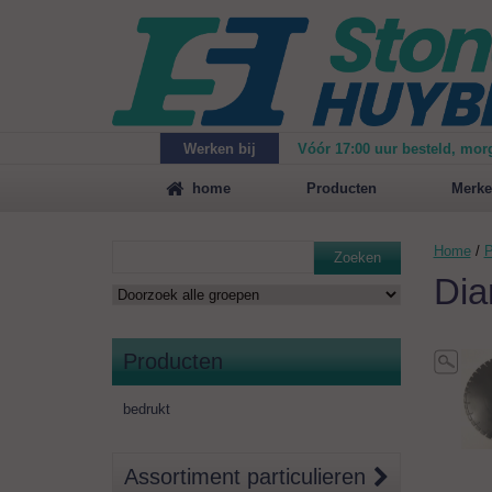
Werken bij
Vóór 17:00 uur besteld, mor
Maak
vrijblijvend een afspraak
voor een demonstrat
home
Producten
Merke
Home
/
P
Zoeken
Dia
Producten
bedrukt
Assortiment particulieren