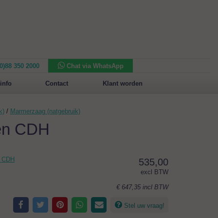
(0)88 350 2000
Chat via WhatsApp
Nieuw in het assortiment:
Sansone Collection
info
Contact
Klant worden
k)
/
Marmerzaag (natgebruik)
en CDH
n CDH
535,00
excl BTW
€ 647,35
incl BTW
Stel uw vraag!