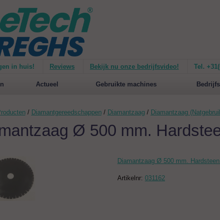
gen in huis!
Reviews
Bekijk nu onze bedrijfsvideo!
Tel. +31
ie van de
Mirage 1500
Nieuw op de website:
selecteer nu op merken!
n
Actueel
Gebruikte machines
Bedrijfs
roducten
/
Diamantgereedschappen
/
Diamantzaag
/
Diamantzaag (Natgebrui
mantzaag Ø 500 mm. Hardste
Diamantzaag Ø 500 mm. Hardstee
Artikelnr:
031162