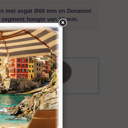
in met asgat Ø60 mm en Donatoni
en segment hoogte van 10 mm.
Hainaut.
at Ø60 mm en Donatoni aansluiting. Voorzien van
031182