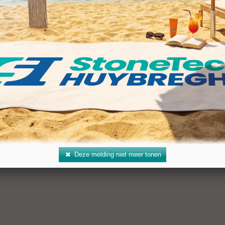
ers
600 - 1.900
en 20 mm: Speed 4 m/min
en 100 mm: Speed 1 m/min
Deze melding niet meer tonen