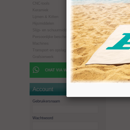
CNC-tools
Paramet
RPM: 1.
Keramiek
Hardste
Lijmen & Kitten
Hardste
Hijsmiddelen
Slijp- en schuurmiddelen
Persoonlijke bescherming
Machines
Transport en opslag
Grafsierwerk
CHAT VIA WHATSAPP
Account
Gebruikersnaam
Wachtwoord