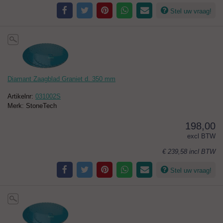
Stel uw vraag!
Diamant Zaagblad Graniet d. 350 mm
Artikelnr:
031002S
Merk: StoneTech
198,00
excl BTW
€ 239,58
incl BTW
Stel uw vraag!