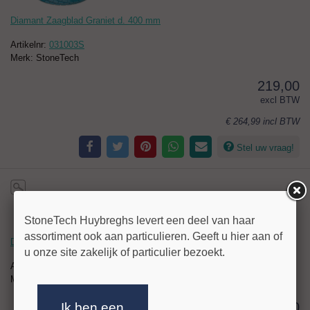
Diamant Zaagblad Graniet d. 400 mm
Artikelnr:
031003S
Merk: StoneTech
219,00
excl BTW
€ 264,99
incl BTW
Stel uw vraag!
StoneTech Huybreghs levert een deel van haar
assortiment ook aan particulieren. Geeft u hier aan of
Diamant Zaagblad Graniet d. 450 mm
u onze site zakelijk of particulier bezoekt.
Artikelnr:
031004S
Merk: StoneTech
305,00
Ik ben een