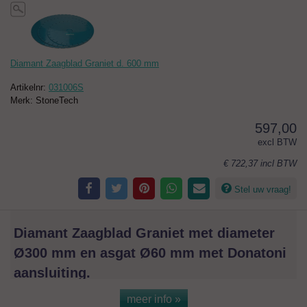
Diamant Zaagblad Graniet d. 600 mm
Artikelnr:
031006S
Merk: StoneTech
597,00
excl BTW
€ 722,37
incl BTW
Stel uw vraag!
Diamant Zaagblad Graniet met diameter
Ø300 mm en asgat Ø60 mm met Donatoni
aansluiting.
meer info »