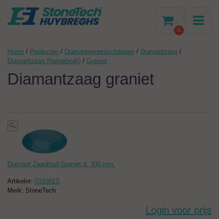
-
0
Home
/
Producten
/
Diamantgereedschappen
/
Diamantzaag
/
Diamantzaag (Natgebruik)
/
Graniet
Diamantzaag graniet
Diamant Zaagblad Graniet d. 300 mm.
Artikelnr:
031001S
Merk: StoneTech
Login voor prijs