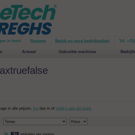
gen in huis!
Reviews
Bekijk nu onze bedrijfsvideo!
Tel. +31
ie van de
Mirage 1500
Nieuw op de website:
selecteer nu op merken!
n
Actueel
Gebruikte machines
Bedrijfs
axtruefalse
zage in alle prijzen,
log
dan in of
meld u aan als klant.
:
30
50
artikelen per pagina