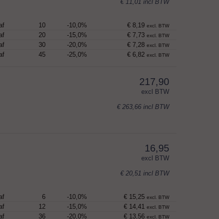
€ 11,01
incl BTW
af
10
-10,0%
€ 8,19
excl. BTW
af
20
-15,0%
€ 7,73
excl. BTW
af
30
-20,0%
€ 7,28
excl. BTW
af
45
-25,0%
€ 6,82
excl. BTW
217,90
excl BTW
€ 263,66
incl BTW
16,95
excl BTW
€ 20,51
incl BTW
af
6
-10,0%
€ 15,25
excl. BTW
af
12
-15,0%
€ 14,41
excl. BTW
af
36
-20,0%
€ 13,56
excl. BTW