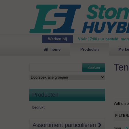
Werken bij
Vóór 17:00 uur besteld, mor
Maak
vrijblijvend een afspraak
voor een demonstrat
home
Producten
Merke
Ten
Zoeken
Producten
Wilt u in
bedrukt
FILTER
Assortiment particulieren
toon
15