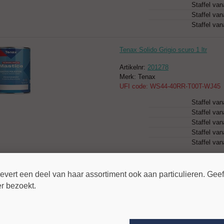
Staffel van
Staffel van
Staffel van
Tenax Solido Grigio scuro 1 ltr
Artikelnr:
201278
Merk: Tenax
UFI code: WS44-40RR-T00T-WJ45
Staffel van
Staffel van
Staffel van
Staffel van
Staffel van
Tenax Solido Grigio scuro 125 ml
ert een deel van haar assortiment ook aan particulieren. Geeft
Artikelnr:
201279
ier bezoekt.
Merk: Tenax
UFI code: WS44-40RR-T00T-WJ45
Staffel van