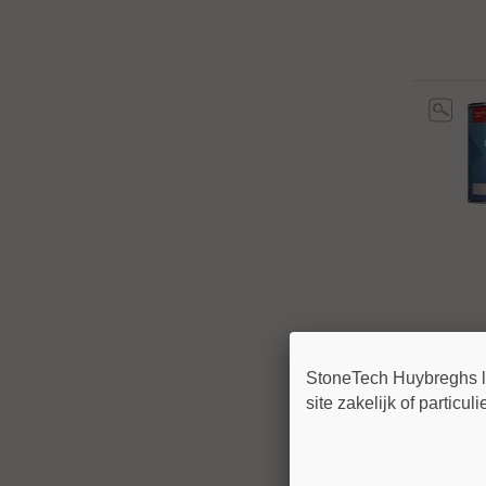
StoneTech Huybreghs lev
site zakelijk of particul