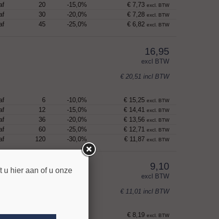
af
20
-15,0%
€ 7,73
excl. BTW
af
30
-20,0%
€ 7,28
excl. BTW
af
45
-25,0%
€ 6,82
excl. BTW
16,95
excl BTW
€ 20,51
incl BTW
af
6
-10,0%
€ 15,25
excl. BTW
af
12
-15,0%
€ 14,41
excl. BTW
af
36
-20,0%
€ 13,56
excl. BTW
af
60
-25,0%
€ 12,71
excl. BTW
af
120
-30,0%
€ 11,87
excl. BTW
9,10
 u hier aan of u onze
excl BTW
€ 11,01
incl BTW
af
10
-10,0%
€ 8,19
excl. BTW