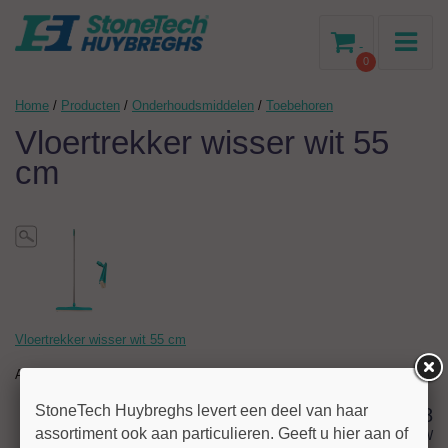
-
0
Home
/
Producten
/
Onderhoudsmiddelen
/
Toebehoren
Vloertrekker wisser wit 55
cm
Vloertrekker wisser wit 55 cm
Artikelnr:
012308
StoneTech Huybreghs levert een deel van haar
16,68
assortiment ook aan particulieren. Geeft u hier aan of
excl BTW