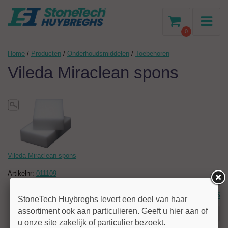
-
0
Home
/
Producten
/
Onderhoudsmiddelen
/
Toebehoren
Vileda Miraclean spons
Vileda Miraclean spons
Artikelnr:
011109
Login voor prijs
StoneTech Huybreghs levert een deel van haar
assortiment ook aan particulieren. Geeft u hier aan of
Stel uw vraag!
u onze site zakelijk of particulier bezoekt.