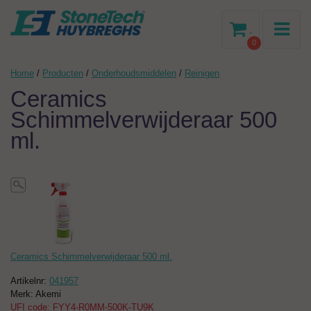
-
0
Home
/
Producten
/
Onderhoudsmiddelen
/
Reinigen
Ceramics
Schimmelverwijderaar 500
ml.
Ceramics Schimmelverwijderaar 500 ml.
Artikelnr:
041957
Merk: Akemi
UFI code: FYY4-R0MM-500K-TU9K