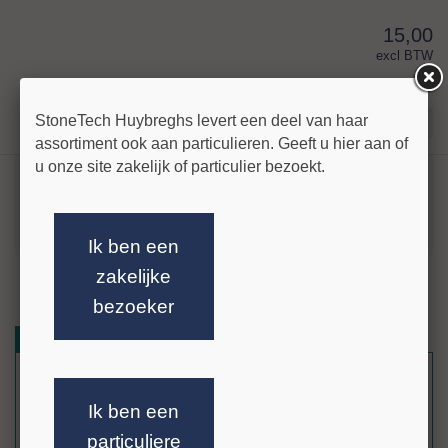
15,00
excl BTW
€ 18,15
incl BTW
StoneTech Huybreghs levert een deel van haar
Stel uw vraag!
assortiment ook aan particulieren. Geeft u hier aan of
u onze site zakelijk of particulier bezoekt.
Ceramics Schimmelverwijderaar 500 ml.
UFI code K00M-0D6N-G01M-NCJY
Ik ben een
zakelijke
meer info »
Akemi Schimmelverwijderaar
bezoeker
Verlos uw oppervlakken snel van schimmels met de Akemi
Gerelateerde artikelen
Reviews
Schimmelverwijderaar.
Dit krachtige, licht alkalische reinigingsmiddel is gebaseerd op actieve
chloorverbindingen, waardoor het schimmels effectief verwijdert uit
cement- en siliconenvoegen in sanitaire ruimtes en van natuursteen,
Ik ben een
metselwerk, pleisterwerk en andere minerale ondergronden.
particuliere