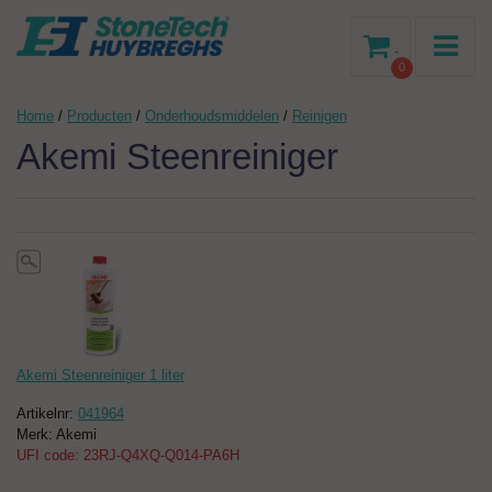
-
0
Home
/
Producten
/
Onderhoudsmiddelen
/
Reinigen
Akemi Steenreiniger
Akemi Steenreiniger 1 liter
Artikelnr:
041964
Merk: Akemi
UFI code: 23RJ-Q4XQ-Q014-PA6H