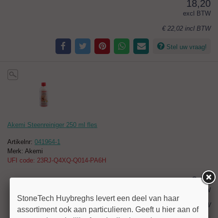
18,20
excl BTW
€ 22,02
incl BTW
Stel uw vraag!
Akemi Steenreiniger 250 ml fles
Artikelnr:
041964-1
Merk: Akemi
UFI code: 23RJ-Q4XQ-Q014-PA6H
8,00
excl BTW
StoneTech Huybreghs levert een deel van haar
€ 9,68
incl BTW
assortiment ook aan particulieren. Geeft u hier aan of