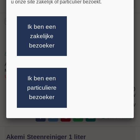
u onze site zakelijk of particulier bezoekt.
Stel uw vraag!
Ik ben een
zakelijke
bezoeker
Akemi Steenreiniger 5 liter
Artikelnr:
041964-3
Merk: Akemi
UFI code: 23RJ-Q4XQ-Q014-PA6H
Ik ben een
particuliere
75,80
excl BTW
bezoeker
€ 91,72
incl BTW
Stel uw vraag!
Akemi Steenreiniger 1 liter