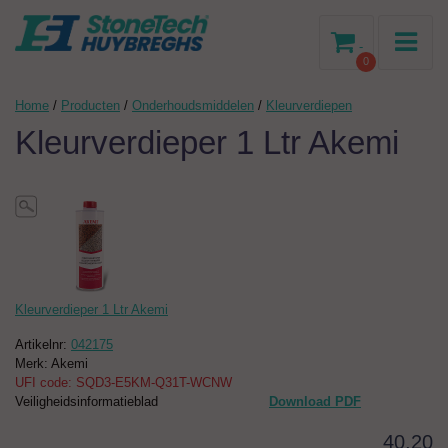
-
0
Home
/
Producten
/
Onderhoudsmiddelen
/
Kleurverdiepen
Kleurverdieper 1 Ltr Akemi
Kleurverdieper 1 Ltr Akemi
Artikelnr:
042175
Merk: Akemi
UFI code: SQD3-E5KM-Q31T-WCNW
Veiligheidsinformatieblad
Download PDF
40,20