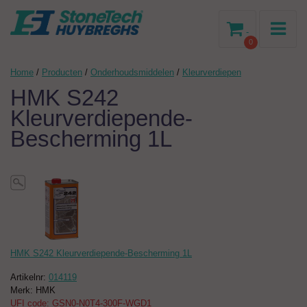
-
0
Home
/
Producten
/
Onderhoudsmiddelen
/
Kleurverdiepen
HMK S242
Kleurverdiepende-
Bescherming 1L
HMK S242 Kleurverdiepende-Bescherming 1L
Artikelnr:
014119
Merk: HMK
UFI code: GSN0-N0T4-300F-WGD1