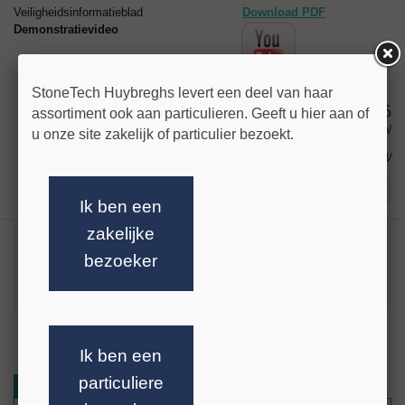
Veiligheidsinformatieblad
Download PDF
Demonstratievideo
StoneTech Huybreghs levert een deel van haar
33,85
assortiment ook aan particulieren. Geeft u hier aan of
excl BTW
u onze site zakelijk of particulier bezoekt.
€ 40,96
incl BTW
Stel uw vraag!
Ik ben een
zakelijke
HMK S242 Kleurverdiepende Bescherming
bezoeker
1L
Verbruik: ca.5-20 m² per liter.
meer info »
HMK S242 Kleurverdiepende bescherming
Ik ben een
HMK S242 is een gebruiksklaar kleurverdiepend impregneermiddel op
basis van oplosmiddelen.
particuliere
Gerelateerde artikelen
Reviews
Het product vermindert het binnendringen van water en vuil en verdiept