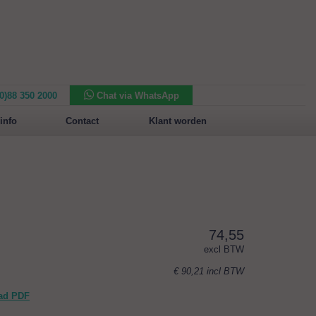
(0)88 350 2000
Chat via WhatsApp
Nieuw in het assortiment:
Sansone Collection
info
Contact
Klant worden
74,55
excl BTW
€ 90,21
incl BTW
ad PDF