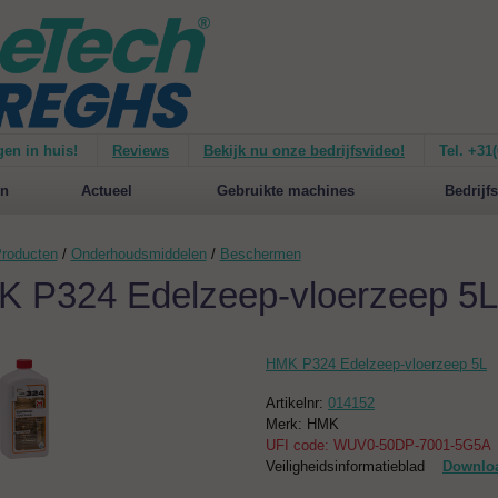
gen in huis!
Reviews
Bekijk nu onze bedrijfsvideo!
Tel. +31
ie van de
Mirage 1500
Nieuw op de website:
selecteer nu op merken!
n
Actueel
Gebruikte machines
Bedrijfs
roducten
/
Onderhoudsmiddelen
/
Beschermen
 P324 Edelzeep-vloerzeep 5L
HMK P324 Edelzeep-vloerzeep 5L
Artikelnr:
014152
Merk: HMK
UFI code: WUV0-50DP-7001-5G5A
Veiligheidsinformatieblad
Downlo