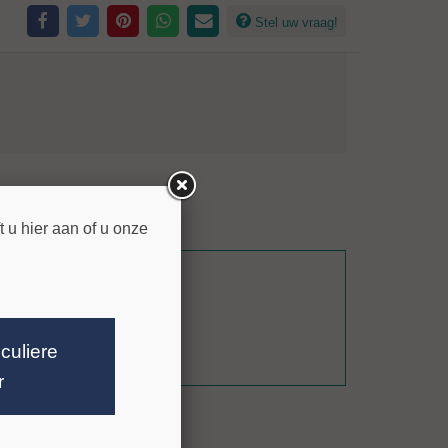
Stel uw vraag!
tuursteen en kunststeen.
 beton, baksteentegels, kleitegels en klinkers.
 u hier aan of u onze
 drogen zonder na te dweilen.
et oppervlak ondersteunt en een subtiele glans kan geven.
n buiten.
iculiere
r