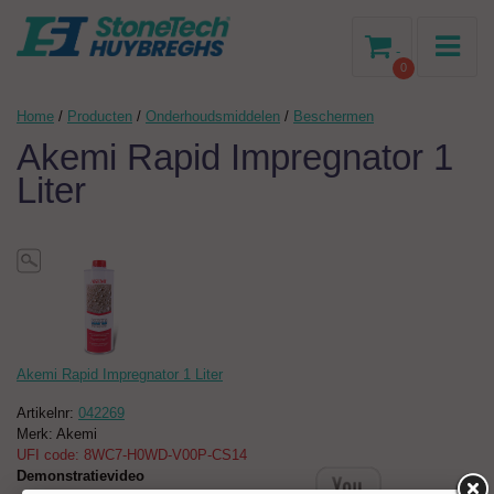
-
0
Home
/
Producten
/
Onderhoudsmiddelen
/
Beschermen
Akemi Rapid Impregnator 1
Liter
Akemi Rapid Impregnator 1 Liter
Artikelnr:
042269
Merk: Akemi
UFI code: 8WC7-H0WD-V00P-CS14
Demonstratievideo