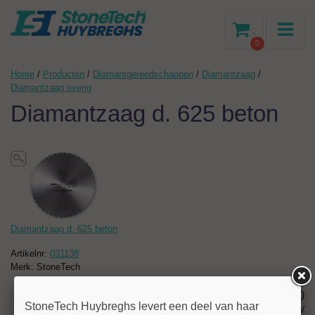
-
0
Home
/
Producten
/
Diamantgereedschappen
/
Diamantzaag
/
Diamantzaag overig
Diamantzaag d. 625 beton
Diamantzaag d. 625 beton
Artikelnr:
031138
Merk: StoneTech
485,00
StoneTech Huybreghs levert een deel van haar
excl BTW