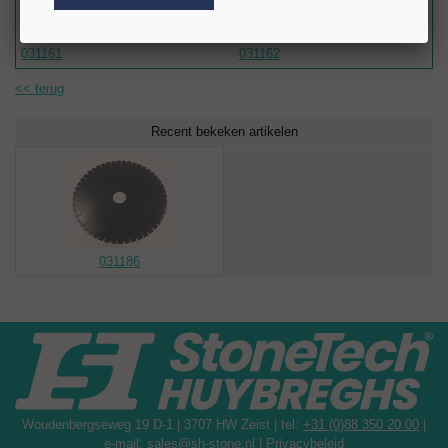
d.m.v. laser cut.
Aanbevolen door de Hardsteen groeve Carrières du Hainaut.
031161
031162
Eigenschappen:
<< terug
Diameter: Ø800 mm
Asgat: Ø60 mm en Donatoni aansluiting
Recent bekeken artikelen
Segmenten: h=10 mm
Zaagblad: Geluidsarme kern
Parameters
RPM: 1.000 - 1.200
Hardsteen 20 mm: Speed 3 m/min
Hardsteen 100 mm: Speed 0,5 m/min
031186
Woudenbergseweg 19 D-1 | 3707 HW Zeist | tel:
+31 (0)88 350 20 00
|
e-mail:
sales@sh-stone.nl
|
Privacybeleid