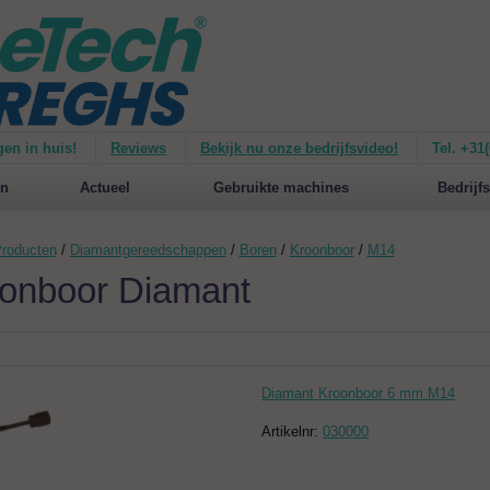
gen in huis!
Reviews
Bekijk nu onze bedrijfsvideo!
Tel. +31
ie van de
Mirage 1500
Nieuw op de website:
selecteer nu op merken!
n
Actueel
Gebruikte machines
Bedrijfs
roducten
/
Diamantgereedschappen
/
Boren
/
Kroonboor
/
M14
onboor Diamant
Diamant Kroonboor 6 mm M14
Artikelnr:
030000