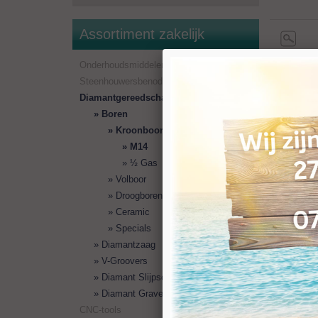
Assortiment zakelijk
Onderhoudsmiddelen
Steenhouwersbenodigdheden
Diamantgereedschappen
Boren
Kroonboor
M14
½ Gas
Volboor
Droogboren
Ceramic
Specials
Diamantzaag
Diam
V-Groovers
Diamant Slijpschijven
Hoogwaar
boorstat
Diamant Graveerfrezen
CNC-tools