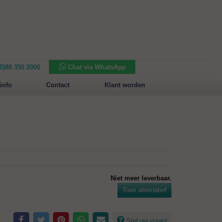
(0)88 350 2000
Chat via WhatsApp
Nieuw in het assortiment:
Sansone Collection
info
Contact
Klant worden
Niet meer leverbaar.
Toon alternatief
Stel uw vraag!