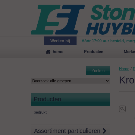
Werken bij
Vóór 17:00 uur besteld, mor
Maak
vrijblijvend een afspraak
voor een demonstrat
home
Producten
Merke
Home
/
P
Zoeken
Kro
Producten
bedrukt
Assortiment particulieren