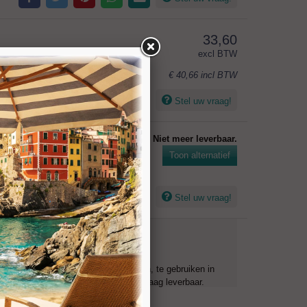
33,60
excl BTW
€ 40,66
incl BTW
Stel uw vraag!
Niet meer leverbaar.
Toon alternatief
Stel uw vraag!
Ideaal voor het boren in natuursteen, te gebruiken in
 en afwijkende lengtes zijn op aanvraag leverbaar.