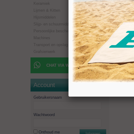
Keramiek
Lijmen & Kitten
Review
Hijsmiddelen
Slijp- en schuurmiddelen
Nog gee
Persoonlijke bescherming
Machines
<< terug
Transport en opslag
Grafsierwerk
CHAT VIA WHATSAPP
Account
Gebruikersnaam
Wachtwoord
Onthoud me
Inloggen