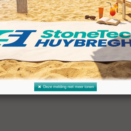
meer info »
s
n reacties.
Deze melding niet meer tonen