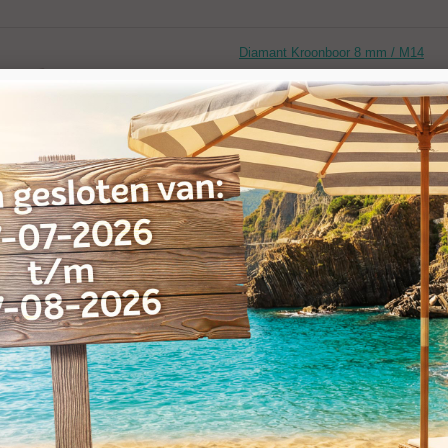
Diamant Kroonboor 8 mm / M14
Artikelnr:
030002
Diamant Kroonboor 3,5 mm / M14
Artikelnr:
030074
ant Kroonboor 6 mm M14,
dige diamant kroonboren voor snel boren met een 35/40 diamantconcentratie. 
ief en in een handboormachine met machineopname M14. Andere aansluitingen