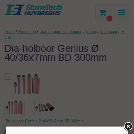
-
0
Home
/
Producten
/
Diamantgereedschappen
/
Boren
/
Kroonboor
/
½
Gas
Dia-holboor Genius Ø
40/36x7mm BD 300mm
Dia-holboor Genius Ø 40/36x7mm BD 300mm
Artikelnr:
204688