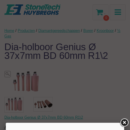
-
0
Home
/
Producten
/
Diamantgereedschappen
/
Boren
/
Kroonboor
/
½
Gas
Dia-holboor Genius Ø
37x7mm BD 60mm R1\2
Dia-holboor Genius Ø 37x7mm BD 60mm R1\2
Artikelnr:
204858